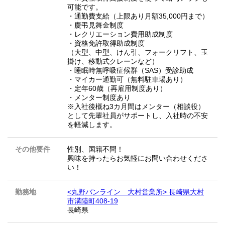
可能です。
・通勤費支給（上限あり月額35,000円まで）
・慶弔見舞金制度
・レクリエーション費用助成制度
・資格免許取得助成制度
（大型、中型、けん引、フォークリフト、玉
掛け、移動式クレーンなど）
・睡眠時無呼吸症候群（SAS）受診助成
・マイカー通勤可（無料駐車場あり）
・定年60歳（再雇用制度あり）
・メンター制度あり
※入社後概ね3カ月間はメンター（相談役）
として先輩社員がサポートし、入社時の不安
を軽減します。
その他要件
性別、国籍不問！
興味を持ったらお気軽にお問い合わせくださ
い！
勤務地
<丸野バンライン 大村営業所> 長崎県大村
市溝陸町408-19
長崎県