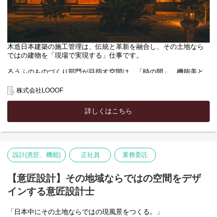
木造日本建築の施工管理は、伝統と革新を融合し、その土地なら
ではの建物を「現場で実現する」仕事です。
るうふのものづくり部門が目指す空間は、「時の間」。機能美と
意匠美が調和する空間を、職人さんと共に手を動かしながら形に
していくとともに、経年変化で時間がうみだす美しさを見据えた
株式会社LOOOF
施工品質を守る仕事です。
詳しくはこちら
施工管理では、設計士が描いた世界観を、ミリ単位の精度と、現
場の段取り力で「ものに変える」役割を担います。古民家リノベ
ーションから伝統構法による新築まで、QCDSE（品質・原価・工
程・安全・環境）の全てを束ね、職人さんが最高の仕事をできる
環境を整えていきます。
設計(意匠、機能)
正社員
業務委託
簡易宿泊営業の一棟貸し宿における現場調査・工程計画の立案
協力業者・職人さんの選定、見積査定、発注業務
【意匠設計】その地域ならではの空間をデザ
工程管理、品質管理、原価管理、安全衛生管理
インする意匠設計士
行政申請（建築・消防・旅館業）に関わる現場側の調整業務
設計士・運営チーム・職人さんとの三者調整
現場での左官業務・家具製作・備品取付など、ものづくりの実作
「日本中にその土地ならではの現風景をつくる。」