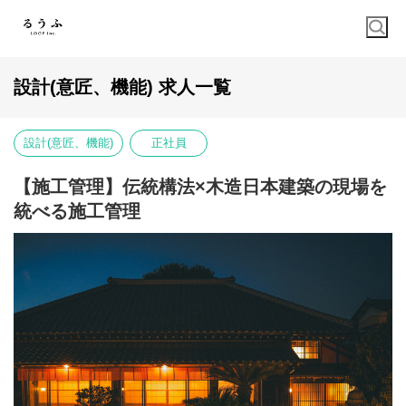
設計(意匠、機能) 求人一覧
設計(意匠、機能)
正社員
【施工管理】伝統構法×木造日本建築の現場を
統べる施工管理