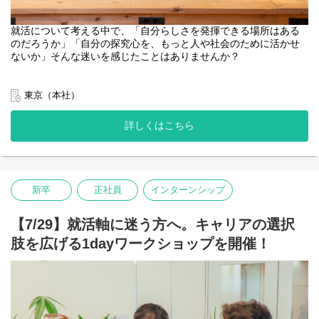
なたでも参加できるオンラインイベントです。
【服装】
就活について考える中で、「自分らしさを発揮できる場所はある
社会課題解決ビジネスの最前線に触れてみたい方は、ぜひお気軽
自由（ぜひ私服でご参加ください！）
のだろうか」「自分の探究心を、もっと人や社会のために活かせ
にご応募ください。
ないか」そんな迷いを感じたことはありませんか？
【参加対象】
みなさんとお話しできることを楽しみにしております！
全学年対象
「自分らしく生きるためのインフラをつくる」をビジョンに、正
※詳細は、お申し込みいただいた方にメッセージでお送りいたし
解のない社会課題にビジネスで挑む私たちリヴァが開催するオー
東京（本社）
ます！
プン・カンパニーです。
【当日のスケジュール】 ※変更の可能性があります
詳しくはこちら
「そもそも自分らしく働くとはなにか」「社会を動かす実感とは
・会社紹介：取締役からソーシャルビジネスのリアルをお伝えし
どういうことか」について、単なる会社説明でなく、みなさんと
ます
お話ししながら考えていきます。
・取締役・社員との座談会：社会を動かす実感を語る！取締役・
社員とお話しいただけます
ビジネスとして社会課題に挑む代表や、当事者意識を持って働く
・今後の流れについてご案内 ※アンケートのご協力をお願いし
新卒
正社員
インターンシップ
社員のリアルなストーリーは、みなさんのキャリアの選択肢を広
ております
げる助けになるのではないかと思います。
【登壇者】
【7/29】就活軸に迷う方へ。キャリアの選択
自分らしいキャリア、そして社会を良くするビジネスへの第一歩
・株式会社リヴァ 取締役：青木 弘達（公認心理師／社会保険労務
肢を広げる1dayワークショップを開催！
を、ぜひこのイベントで見つけてください。
士 有資格者）
・現場で活躍するメンバー
【開催日時】
・新卒採用責任者
9月29日（火）16:00-17:30
【こんな人におすすめ。一つでも当てはまったらぜひご参加くだ
【参加方法】
さい】
オンライン（zoom）