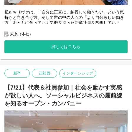
表・人事との面談の機会があります。
お申込後、順次参加のご案内をさせていただきます。
私たちリヴァは、「自分に正直に、納得して働きたい」という気
持ちと向き合う方、そして世の中の人々の「より自分らしい働き
ぜひ気軽にご応募くださいね◎
方」をともに創っていく気概を持った新卒社員を募集していま
す。
あなたのご参加をお待ちしています！
東京（本社）
社会課題の解決に向けて、まずは熱意重視のオープンポジション
ーーーーーーーーーーーーーーーーーー
での募集のため、どんな仕事が向いているのかわからない、やり
＜会社やサービス、採用情報はこちら＞
詳しくはこちら
たい事が明確に決まっていない方も、様々な仕事を経験しなが
ら、ご自身のやりたい・ありたいを実現してみませんか？
■リヴァについて
https://www.liva.co.jp/
▽新卒の入社後の流れ
まずは希望や適性を考慮し、既存事業部に所属、仕事の基礎や弊
■サービスについて
新卒
正社員
インターンシップ
社のスタンスを学びます。 経験の有無に関わらず、手を挙げれば
https://www.liva.co.jp/service
幅広い業務に取り組める環境なので、積極的にチャレンジをして
■新卒採用について
いきましょう。
【7/21】代表＆社員参加｜社会を動かす実感
https://www.liva.co.jp/recruit/new-graduate
さらに、全社横断的なプロジェクトへの参画・推進も経験しなが
が欲しい人へ。ソーシャルビジネスの最前線
ら、リーダーとして必要な力を身につけていきます。
■ワークショップ参加メンバーのインタビュー
を知るオープン・カンパニー
・未経験から支援職へ―「器用貧乏」な私が見つけた“みんながス
▽配属先一例
ペシャリスト”な働き方
・復職・再就職コーディネーター ：休職・離職中の方の自分らし
https://www.wantedly.com/companies/liva/post_articles/989457
い働き方・生き方を見つける社会復帰施設での支援員
・セールス ： 企業等へのサービス認知拡大、営業活動・営業戦略
・「未経験の打席」がキャリアをもっと面白くする。新卒4年目で
企画
センター長を任された若手が語る、リヴァで働く理由