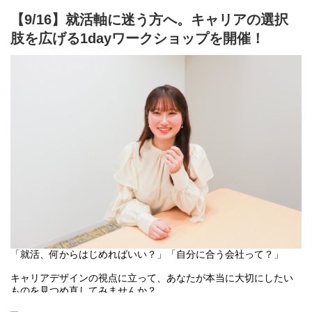
さい！
文字だけでは伝わらない「創業の想い」や「事業・組織のビジョ
ン」を代表がお話しします。
【9/16】就活軸に迷う方へ。キャリアの選択
【 開催日時】
肢を広げる1dayワークショップを開催！
7月29日（水）15:00-18:00
・キャリア選択のリアルな視点:
社員の就活時・入社後のリアルな話から、自分のキャリアのヒン
【参加方法】
トが得られます。
オンライン（zoom）
・「自分らしさ」を考える場:
※詳細は、お申し込みいただいた方にメッセージでお送りいたし
「自分はどうありたいか」「どんな社会課題に向き合いたいの
ます！
か」を整理し、他人のモノサシではない、自分軸を考えるきっか
けになります
【服装】
自由（ぜひ私服でご参加ください！）
【こんな人におすすめ。一つでも当てはまったらぜひご参加くだ
さい】
【 参加対象】
・学生時代の経験、自身の「探究心」や学んできたことを、人や
全学年対象
社会のために活かしたい
・せっかく働くなら、「ビジネスの力」で社会をよりよくする仕
【当日の内容（約2.5〜3時間）】
事に挑戦したい
❚ ワークショップ：
・大企業の歯車ではなく、手触り感のある「社会を動かす実感」
人生で大事にしている価値観を言語化し、キャリアの方向性を探
が得られる環境を探している
ります。
・「何がしたいか分からなくなってきた…」一度立ち止まって、
「就活、何からはじめればいい？」「自分に合う会社って？」
❚ 会社説明：
自分の本音や価値観を整理したい
リヴァのビジョンや取り組み、目指している組織についてお話し
・ビジョンや「働く人の想い」を最優先にした企業選びをしたい
キャリアデザインの視点に立って、あなたが本当に大切にしたい
します。
ものを見つめ直してみませんか？
❚ 座談会：
就職活動の早い段階で、自分の本音と向き合い、納得できる会社
人事や現場メンバーが参加！気軽に質問できるカジュアルな時間
お申込後、順次参加のご案内をさせていただきます。