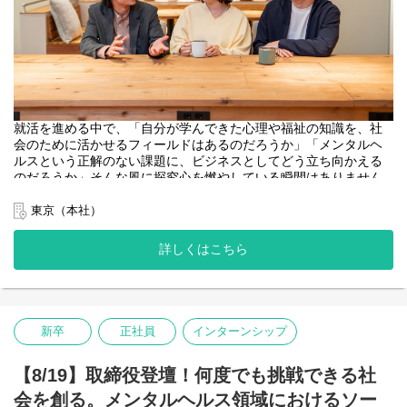
【参加対象】
・せっかく働くなら、「ビジネスの力」で社会をよりよくする仕
全学年対象
事に挑戦したい
・大企業の歯車ではなく、手触り感のある「社会を動かす実感」
【当日のタイムスケジュール】※変更の可能性があります
が得られる環境を探している
・会社紹介：代表からソーシャルビジネスのリアルをお伝えしま
・「何がしたいか分からなくなってきた…」一度立ち止まって、
す
自分の本音や価値観を整理したい
・代表・社員との座談会：社会を動かす実感を語る！代表・社員
・ビジョンや「働く人の想い」を最優先にした企業選びをしたい
とお話しいただけます
就活を進める中で、「自分が学んできた心理や福祉の知識を、社
・今後の流れについてご案内 ※アンケートのご協力をお願いし
会のために活かせるフィールドはあるのだろうか」「メンタルヘ
ております
お申込後、順次参加のご案内をさせていただきます。
ルスという正解のない課題に、ビジネスとしてどう立ち向かえる
お住まいの地域や就活のフェーズ、関心のある分野を問わず、ど
のだろうか」そんな風に探究心を燃やしている瞬間はありません
【登壇者】
なたでも参加できるオンラインイベントです。
か？
・リヴァ 代表
・新卒採用責任者
東京（本社）
自身のキャリアの選択肢を広げ、社会を動かす一歩を踏み出した
本イベントは自分らしく生きるためのインフラをつくる」をビジ
・現場で活躍する若手社員
いという方、ぜひお気軽にご応募くださいね◎
ョンに、日本のメンタルヘルス領域の課題解決に挑む私たちリヴ
※回により、参加メンバーが変更になる可能性がございます。
詳しくはこちら
ァが開催する、業界・サービス研究型のオープンカンパニーで
あなたのご参加をお待ちしています！
す。
【このイベントに参加して得られること】
・「想い」をビジネスにする仕組みの理解：
当日は、リヴァのメインサービスである復職・再就職支援（リワ
文字だけでは伝わらない「創業の想い」や「事業・組織のビジョ
ーク）プログラムなどのコンセプト開発を自ら手がけてきた、取
ン」を代表がお話しします。
新卒
正社員
インターンシップ
締役の青木が登壇します。
・キャリア選択のリアルな視点:
単なる会社紹介にとどまらず、現代日本が抱える「リアルな市場
社員の就活時・入社後のリアルな話から、自分のキャリアのヒン
【8/19】取締役登壇！何度でも挑戦できる社
と社会的影響」を解説。
トが得られます。
会を創る。メンタルヘルス領域におけるソー
その社会課題に対して、私たちがどのように持続可能なサービス