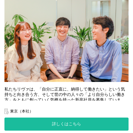
L-BASE：
https://liva.co.jp/service/lbase
東京都港区西新橋2丁目35-2 YP虎ノ門4F
※詳細は、お申し込みいただいた方にメッセージでお送りいたし
ます！
【服装】
自由（ぜひ私服でご参加ください！）
【 参加対象】
全学年対象
【当日の内容（約2.5〜3時間）】
❚ ワークショップ：
人生で大事にしている価値観を言語化し、キャリアの方向性を探
ります。
❚ 会社説明：
私たちリヴァは、「自分に正直に、納得して働きたい」という気
リヴァのビジョンや取り組み、目指している組織についてお話し
持ちと向き合う方、そして世の中の人々の「より自分らしい働き
します。
方」をともに創っていく気概を持った新卒社員を募集していま
❚ 座談会：
す。
人事や現場メンバーが参加！気軽に質問できるカジュアルな時間
東京（本社）
です。
社会課題の解決に向けて、まずは熱意重視のオープンポジション
❚ クロージング・ご案内：
での募集のため、どんな仕事が向いているのかわからない、やり
詳しくはこちら
今後の早期選考や「長期インターンシップ」への応募についてお
たい事が明確に決まっていない方も、様々な仕事を経験しなが
話しします。
ら、ご自身のやりたい・ありたいを実現してみませんか？