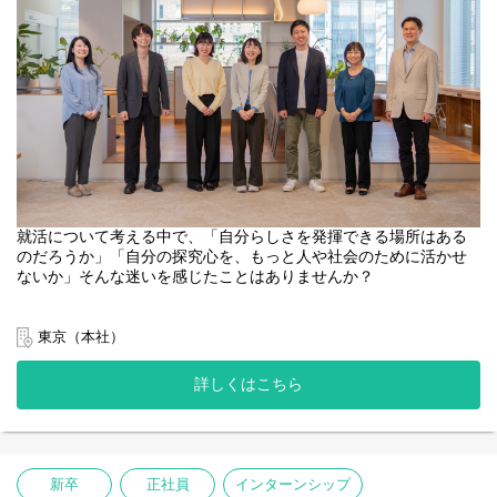
・マーケティング：会社全体のブランディング観点でのPR広報戦
https://www.wantedly.com/companies/liva/post_articles/1073223
略の企画実行（メディア・コンテンツ運営やイベント企画）
・コーポレート（総務・経理・人事など）：事業を推進するため
・「やってみたのなら、そこにもう失敗はない！」挑戦を積み上
のバックオフィス業務
げ、未知なるプロジェクトに挑む新卒2年目の覚悟
https://www.wantedly.com/companies/liva/post_articles/1083617
将来的に「リヴァトレ」をはじめ、既存事業のリーダー職や新規
事業・サービス立ち上げを目指し、様々な仕事にチャレンジして
・入社2カ月でプロジェクトオーナーへ。異業種からの入社で目指
いただきます。
すのはビジョン達成に向けた組織の実現
https://www.wantedly.com/companies/liva/post_articles/1063671
※定期的に、目標に向けた進捗や悩み、将来自分がやりたいこと
やキャリアなどについて共有・相談できるメンター制度や、代
表・人事との面談の機会があります。
就活について考える中で、「自分らしさを発揮できる場所はある
のだろうか」「自分の探究心を、もっと人や社会のために活かせ
ないか」そんな迷いを感じたことはありませんか？
「自分らしく生きるためのインフラをつくる」をビジョンに、正
解のない社会課題にビジネスで挑む私たちリヴァが開催するオー
東京（本社）
プン・カンパニーです。
詳しくはこちら
「そもそも自分らしく働くとはなにか」「社会を動かす実感とは
どういうことか」について、単なる会社説明でなく、みなさんと
お話ししながら考えていきます。
ビジネスとして社会課題に挑む代表や、当事者意識を持って働く
新卒
正社員
インターンシップ
社員のリアルなストーリーは、みなさんのキャリアの選択肢を広