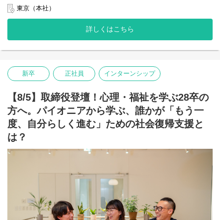
ております
解のない社会課題にビジネスで挑む私たちリヴァが開催するオー
東京（本社）
プン・カンパニーです。
【登壇者】
・リヴァ 代表
詳しくはこちら
「そもそも自分らしく働くとはなにか」「社会を動かす実感とは
・新卒採用責任者
どういうことか」について、単なる会社説明でなく、みなさんと
・現場で活躍する若手社員
お話ししながら考えていきます。
※回により、参加メンバーが変更になる可能性がございます。
ビジネスとして社会課題に挑む代表や、当事者意識を持って働く
【このイベントに参加して得られること】
新卒
正社員
インターンシップ
社員のリアルなストーリーは、みなさんのキャリアの選択肢を広
・「想い」をビジネスにする仕組みの理解：
げる助けになるのではないかと思います。
文字だけでは伝わらない「創業の想い」や「事業・組織のビジョ
ン」を代表がお話しします。
【8/5】取締役登壇！心理・福祉を学ぶ28卒の
自分らしいキャリア、そして社会を良くするビジネスへの第一歩
方へ。パイオニアから学ぶ、誰かが「もう一
を、ぜひこのイベントで見つけてください。
・キャリア選択のリアルな視点:
社員の就活時・入社後のリアルな話から、自分のキャリアのヒン
度、自分らしく進む」ための社会復帰支援と
【開催日時】
トが得られます。
9月1日（火）16:00-17:30
は？
・「自分らしさ」を考える場:
【参加方法】
「自分はどうありたいか」「どんな社会課題に向き合いたいの
オンライン（zoom）
か」を整理し、他人のモノサシではない、自分軸を考えるきっか
※詳細は、お申し込みいただいた方にメッセージでお送りいたし
けになります
ます！
【こんな人におすすめ。一つでも当てはまったらぜひご参加くだ
【服装】
さい】
自由（ぜひ私服でご参加ください！）
・学生時代の経験、自身の「探究心」や学んできたことを、人や
社会のために活かしたい