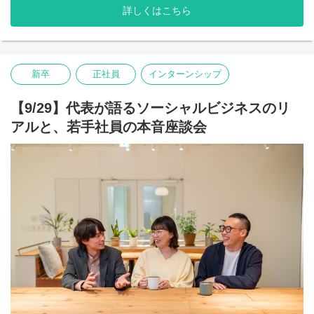
あなたのご参加をお待ちしています！
ョンに、日本のメンタルヘルス領域の課題解決に挑む私たちリヴ
詳しくはこちら
ます
ァが開催する、業界・サービス研究型のオープンカンパニーで
・取締役・社員との座談会：社会を動かす実感を語る！取締役・
す。
社員とお話しいただけます
・今後の流れについてご案内 ※アンケートのご協力をお願いし
当日は、リヴァのメインサービスである復職・再就職支援（リワ
ております
ーク）プログラムなどのコンセプト開発を自ら手がけてきた、取
新卒
正社員
インターンシップ
締役の青木が登壇します。
【登壇者】
・株式会社リヴァ 取締役：青木 弘達（公認心理師／社会保険労務
単なる会社紹介にとどまらず、現代日本が抱える「リアルな市場
【9/29】代表が語るソーシャルビジネスのリ
士 有資格者）
と社会的影響」を解説。
・現場で活躍するメンバー
アルと、若手社員の本音座談会
その社会課題に対して、私たちがどのように持続可能なサービス
・新卒採用責任者
を構築し、2,000名以上の復帰実績を上げてきたのか、その舞台裏
をお話しします。
【こんな人におすすめ。一つでも当てはまったらぜひご参加くだ
さい】
「ボランティア」で終わらせないソーシャルビジネスの可能性
・大学で心理、福祉などを学んでおり、その知見を活かしたい
や、福祉、心理領域、メンタルヘルス領域におけるキャリアの選
・メンタルヘルス領域に興味があるが、「持続可能なビジネス」
択肢を広げるヒントを、ぜひこのイベントで見つけてください。
として関わりたい
・業界のパイオニアがどうやって事業展開しているのか、ビジネ
心理・福祉を学んでいる方はもちろん、メンタルヘルス領域のビ
スモデルに関心がある
ジネスに関心がある方のご参加をお待ちしています！
・資格の活かし方や、対人支援としてのキャリアの築き方
・働く人が「自分らしく進む」ためのインフラをつくる一員にな
【開催日時】
りたい
8月19日（水）16:00-17:30
お申込後、順次参加のご案内をさせていただきます。
【参加方法】
お住まいの地域や就活のフェーズ、専門知識の有無を問わず、ど
オンライン（Zoom）