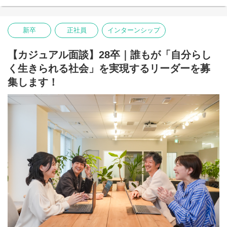
【なぜリヴァがこのワークショップをやるのか】
▽新卒の入社後の流れ
私たちリヴァは、メンタル不調の方の復職・再就職支援などを通
まずは希望や適性を考慮し、既存事業部に所属、仕事の基礎や弊
新卒
正社員
インターンシップ
じて、
社のスタンスを学びます。 経験の有無に関わらず、手を挙げれば
人が「自分らしい生き方を再構築する」サポートをしています。
幅広い業務に取り組める環境なので、積極的にチャレンジをして
いきましょう。
【カジュアル面談】28卒｜誰もが「自分らし
私たちが大切にしているのは、より自分らしく「進む」ために、
さらに、全社横断的なプロジェクトへの参画・推進も経験しなが
人生の選択肢を広げることです。
く生きられる社会」を実現するリーダーを募
ら、リーダーとして必要な力を身につけていきます。
それは、就活という大きな転機にいる皆さんも同じだと思ってい
集します！
ます。
▽配属先一例
・復職・再就職コーディネーター ：休職・離職中の方の自分らし
「大企業だから」「安定しているから」という他人のモノサシ
い働き方・生き方を見つける社会復帰施設での支援員
（選択肢）だけで選んでいませんか？
・セールス ： 企業等へのサービス認知拡大、営業活動・営業戦略
企画
このワークショップでは、私たちが普段、人生の選択をサポート
・マーケティング：会社全体のブランディング観点でのPR広報戦
する中で培ったエッセンスを凝縮し、あなたの「バリューワード
略の企画実行（メディア・コンテンツ運営やイベント企画）
（人生で譲れない価値観）」を見つけていくお手伝いをしていき
・コーポレート（総務・経理・人事など）：事業を推進するため
ます。
のバックオフィス業務
単に、リヴァという会社を知ってもらうだけでなく、
将来的に「リヴァトレ」をはじめ、既存事業のリーダー職や新規
あなたのこれからの人生を豊かにするための3時間にしたいと考え
事業・サービス立ち上げを目指し、様々な仕事にチャレンジして
ています。
いただきます。
社員だけではなく、参加する学生さん同士でもカジュアルに交流
※定期的に、目標に向けた進捗や悩み、将来自分がやりたいこと
できる機会です。
やキャリアなどについて共有・相談できるメンター制度や、代
あなたの「未来を選ぶモノサシ」を、一緒に見つけましょう！