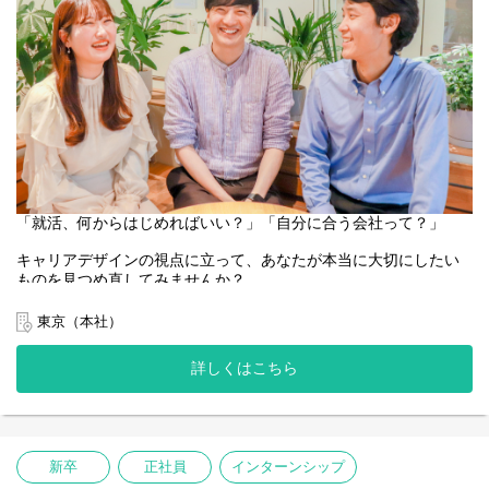
・大学で心理、福祉などを学んでおり、その知見を活かしたい
※詳細は、お申し込みいただいた方にメッセージでお送りいたし
・メンタルヘルス領域に興味があるが、「持続可能なビジネス」
ます！
として関わりたい
・業界のパイオニアがどうやって事業展開しているのか、ビジネ
【服装】
スモデルに関心がある
自由（ぜひ私服でご参加ください！）
・資格の活かし方や、対人支援としてのキャリアの築き方
・働く人が「自分らしく進む」ためのインフラをつくる一員にな
【参加対象】
りたい
全学年対象
お申込後、順次参加のご案内をさせていただきます。
【当日のスケジュール】※変更の可能性があります
お住まいの地域や就活のフェーズ、専門知識の有無を問わず、ど
・会社紹介：代表からソーシャルビジネスのリアルをお伝えしま
なたでも参加できるオンラインイベントです。
「就活、何からはじめればいい？」「自分に合う会社って？」
す
・代表・社員との座談会：社会を動かす実感を語る！代表・社員
社会課題解決ビジネスの最前線に触れてみたい方は、ぜひお気軽
キャリアデザインの視点に立って、あなたが本当に大切にしたい
とお話しいただけます
にご応募ください。
ものを見つめ直してみませんか？
・今後の流れについてご案内 ※アンケートのご協力をお願いし
就職活動の早い段階で、自分の本音と向き合い、納得できる会社
ております
みなさんとお話しできることを楽しみにしております！
選びの軸を見つけることは、自分らしく生きる最大の近道になる
東京（本社）
はずです。
【登壇者】
・リヴァ 代表
詳しくはこちら
そんな風に、就活のスタートラインで「自分だけの軸」を探して
・新卒採用責任者
いる方にこそ体験してほしい。
・現場で活躍する若手社員
本イベントは新卒の皆さま向けのワークショップ、会社紹介、座
※回により、参加メンバーが変更になる可能性がございます。
談会を通じたイベントです。
【このイベントに参加して得られること】
新卒
正社員
インターンシップ
少しでも気になるなと思ってくださった方は、気軽にご参加くだ
・「想い」をビジネスにする仕組みの理解：