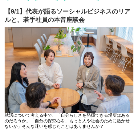
げる助けになるのではないかと思います。
【9/1】代表が語るソーシャルビジネスのリア
自分らしいキャリア、そして社会を良くするビジネスへの第一歩
ルと、若手社員の本音座談会
を、ぜひこのイベントで見つけてください。
【開催日時】
7月21日（火）16:00-17:30
【参加方法】
オンライン（zoom）
※詳細は、お申し込みいただいた方にメッセージでお送りいたし
ます！
【服装】
自由（ぜひ私服でご参加ください！）
【参加対象】
全学年対象
【当日のタイムスケジュール】※変更の可能性があります
・会社紹介：代表からソーシャルビジネスのリアルをお伝えしま
就活について考える中で、「自分らしさを発揮できる場所はある
す
のだろうか」「自分の探究心を、もっと人や社会のために活かせ
・代表・社員との座談会：社会を動かす実感を語る！代表・社員
ないか」そんな迷いを感じたことはありませんか？
とお話しいただけます
・今後の流れについてご案内 ※アンケートのご協力をお願いし
「自分らしく生きるためのインフラをつくる」をビジョンに、正