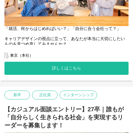
「就活、何からはじめればいい？」「自分に合う会社って？」
キャリアデザインの視点に立って、あなたが本当に大切にしたい
ものを見つめ直してみませんか？
就職活動の早い段階で、自分の本音と向き合い、納得できる会社
選びの軸を見つけることは、自分らしく生きる最大の近道になる
東京（本社）
はずです。
詳しくはこちら
そんな風に、就活のスタートラインで「自分だけの軸」を探して
いる方にこそ体験してほしい。
本イベントは新卒の皆さま向けのワークショップ、会社紹介、座
談会を通じたイベントです。
新卒
正社員
インターンシップ
少しでも気になるなと思ってくださった方は、気軽にご参加くだ
さい！
【カジュアル面談エントリー】27卒｜誰もが
【 開催日時】
「自分らしく生きられる社会」を実現するリ
8/25（火）15:00-18:00
ーダーを募集します！
【参加方法】
対面（リヴァ東京本社「L-BASE」）