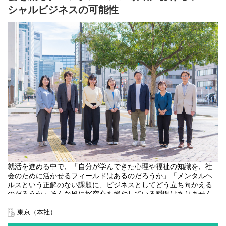
を構築し、2,000名以上の復帰実績を上げてきたのか、その舞台裏
・「自分らしさ」を考える場:
シャルビジネスの可能性
をお話しします。
「自分はどうありたいか」「どんな社会課題に向き合いたいの
か」を整理し、他人のモノサシではない、自分軸を考えるきっか
「ボランティア」で終わらせないソーシャルビジネスの可能性
けになります
や、福祉、心理領域、メンタルヘルス領域におけるキャリアの選
択肢を広げるヒントを、ぜひこのイベントで見つけてください。
【こんな人におすすめ。一つでも当てはまったらぜひご参加くだ
さい】
心理・福祉を学んでいる方はもちろん、メンタルヘルス領域のビ
・学生時代の経験、自身の「探究心」や学んできたことを、人や
ジネスに関心がある方のご参加をお待ちしています！
社会のために活かしたい
・せっかく働くなら、「ビジネスの力」で社会をよりよくする仕
【開催日時】
事に挑戦したい
8月5日（水）16:00-17:30
・大企業の歯車ではなく、手触り感のある「社会を動かす実感」
が得られる環境を探している
【参加方法】
・「何がしたいか分からなくなってきた…」一度立ち止まって、
オンライン（Zoom）
自分の本音や価値観を整理したい
・ビジョンや「働く人の想い」を最優先にした企業選びをしたい
【服装】
自由（ぜひ私服でご参加ください！）
就活を進める中で、「自分が学んできた心理や福祉の知識を、社
お申込後、順次参加のご案内をさせていただきます。
【参加対象】
会のために活かせるフィールドはあるのだろうか」「メンタルヘ
お住まいの地域や就活のフェーズ、関心のある分野を問わず、ど
全学年対象
ルスという正解のない課題に、ビジネスとしてどう立ち向かえる
なたでも参加できるオンラインイベントです。
※詳細は、お申し込みいただいた方にメッセージでお送りいたし
のだろうか」そんな風に探究心を燃やしている瞬間はありません
ます！
自身のキャリアの選択肢を広げ、社会を動かす一歩を踏み出した
か？
いという方、ぜひお気軽にご応募くださいね◎
東京（本社）
【当日のタイムスケジュール】 ※変更の可能性があります
本イベントは自分らしく生きるためのインフラをつくる」をビジ
・会社紹介：取締役からソーシャルビジネスのリアルをお伝えし