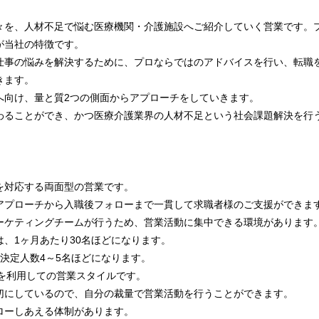
々を、人材不足で悩む医療機関・介護施設へご紹介していく営業です。
が当社の特徴です。
仕事の悩みを解決するために、プロならではのアドバイスを行い、転職
きます。
へ向け、量と質2つの側面からアプローチをしていきます。
わることができ、かつ医療介護業界の人材不足という社会課題解決を行
を対応する両面型の営業です。
アプローチから入職後フォローまで一貫して求職者様のご支援ができま
ーケティングチームが行うため、営業活動に集中できる環境があります
、1ヶ月あたり30名ほどになります。
決定人数4～5名ほどになります。
ルを利用しての営業スタイルです。
切にしているので、自分の裁量で営業活動を行うことができます。
ローしあえる体制があります。