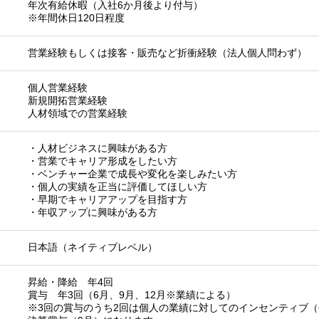
年次有給休暇（入社6か月後より付与）
※年間休日120日程度
営業経験もしくは接客・販売など折衝経験（法人個人問わず）
個人営業経験
新規開拓営業経験
人材領域での営業経験
・人材ビジネスに興味がある方
・営業でキャリア形成をしたい方
・ベンチャー企業で成長や変化を楽しみたい方
・個人の実績を正当に評価してほしい方
・早期でキャリアアップを目指す方
・年収アップに興味がある方
日本語（ネイティブレベル）
昇給・降給 年4回
賞与 年3回（6月、9月、12月※業績による）
※3回の賞与のうち2回は個人の業績に対してのインセンティブ（6