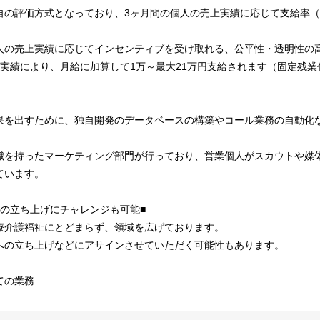
の評価方式となっており、3ヶ月間の個人の売上実績に応じて支給率（成
。
人の売上実績に応じてインセンティブを受け取れる、公平性・透明性の
実績により、月給に加算して1万～最大21万円支給されます（固定残業
果を出すために、独自開発のデータベースの構築やコール業務の自動化
識を持ったマーケティング部門が行っており、営業個人がスカウトや媒
ています。
域の立ち上げにチャレンジも可能■
療介護福祉にとどまらず、領域を広げております。
への立ち上げなどにアサインさせていただく可能性もあります。
ての業務