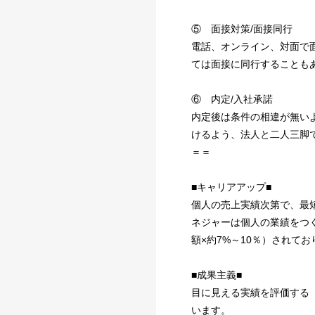
⑤ 面接対策/面接同行
電話、オンライン、対面で
ては面接に同行することも
⑥ 内定/入社承諾
内定後は条件の相違が無い
けるよう、法人と二人三脚
＝＝
■キャリアアップ■
個人の売上実績次第で、最
ネジャーは個人の業績をつ
額×約7%～10％）されてお
■成果主義■
目に見える実績を評価する
います。