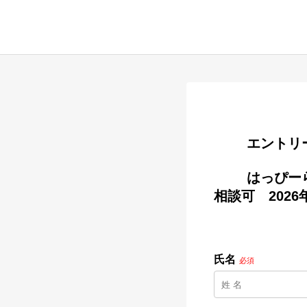
        
        はっぴーらいふ奈良登美ヶ丘　　介護職（早番・遅番）募集　　　車通勤
相談可　2026
氏名
必須