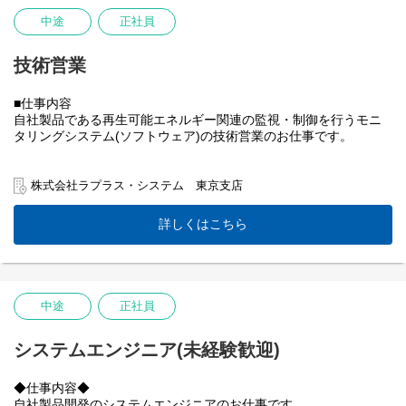
中途
正社員
▼現地調整（設置）
・自社製の計測システムの設置
・動作確認や取扱い説明
技術営業
＊2時間程度で終わるものや、２～3日かかるものなど
様々ですが、常駐はほとんどありません。
■仕事内容
＊出張エリア：北海道から沖縄まで全国各地。
自社製品である再生可能エネルギー関連の監視・制御を行うモニ
▼リモート現地調整
タリングシステム(ソフトウェア)の技術営業のお仕事です。
直近は、Web会議ツールを使用して社内と現地を繋ぎ、
・技術的な仕様確認
製品の据え付け作業をサポートするリモート現地調整を推進して
・パワコンメーカーとの調整
おります。
株式会社ラプラス・システム 東京支店
・技術的に複雑な案件の営業同行
ある程度現場で経験を積んでいただいた後は、
・セミナー、展示会等のイベント運営による新規クライアントの
リモート現地調整の対応もお任せいたします。
詳しくはこちら
獲得推進など
▼アフターフォロー
・定期メンテナンス
・問合せ、顧客対応 等
中途
正社員
【研修・フォロー体制】
入社後は座学研修を行い、その後はOJTで実践的な技術を身につ
けます。
システムエンジニア(未経験歓迎)
先輩社員に同行して、現場作業を学んでいただき、約1ヶ月ほどで
一人立ちをしていただく予定です。
◆仕事内容◆
自社製品開発のシステムエンジニアのお仕事です。