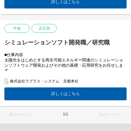
詳しくはこちら
変ではありますが、自分が作ったものが世に出た時には、何もの
◆当社製品について◆
にも代え難い達成感ややりがいを感じることができます。
「Solar Link Viewer」「Solar Link ZERO」は、
太陽光をはじめ、風力や地熱などのあらゆる自然エネルギーを用
◆募集背景◆
いた発電設備で、
新製品・新機能の開発を推し進めるべく、技術者の増員を図るこ
発電に関わるデータを計測・監視・制御するソフトウェアです。
中途
正社員
ととなりました。今後、更なる売上増加や新製品の製品化対応な
どが見込まれますので、今ここで新たに優秀な方を迎え入れてし
★特徴：電力インフラを支える精密な制御機能
っかりと育成することで、中長期的に開発力を向上させたいと考
太陽光をはじめとする自然エネルギーは、
シミュレーションソフト開発職／研究職
えております。
天候に発電量が左右されるため、安定性に欠けるという難点があ
ります。
■仕事内容
例えば、晴れの日に需要量以上に発電されることで、
太陽光をはじめとする再生可能エネルギー関連のシミュレーショ
送電網に大きな負荷をかけてしまうといった問題が生じてしまい
ンソフトウェア開発およびその他の基礎・応用研究をお任せしま
ます。
す。
電力の需給を安定化させるために、当社システムは、
発電量を精密に素早く"制御"(出力制御)する重要な役割を担ってお
①ソフトウェアの開発
株式会社ラプラス・システム 京都本社
ります。
・要件定義
・システム設計
今後、電力市場の自由化が進み、
詳しくはこちら
・仕様書・設計書作成
自ら作った電気を使う「自家消費」や「蓄電池」が主流となる中
・プログラミング
では、
・動作試験 など
より細やかで複雑な制御機能が求められます。
これからも当社では約30年の歴史の中で培った技術・データを存
1/1
〈 前のページへ
次のページへ 〉
②新機能の研究
分に活かして
・太陽光発電の発電診断システム
時代のニーズを先取りしたモノづくりに取り組んでいきます。
・リアルタイム性のある発電予測システム