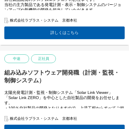
また、自社製品ですので、本社には技術者やトラブルシューティ
当社の主力製品である発電計測・表示・制御システムのバージョ
ング部門もあります。何かあれば会社全体で適切にサポートでき
ンアップや新機能の開発を担当していただきます。
る体制が整っています。
100％が"自社開発"の製品ですので、 上流から下流まで全工程に携
われることが魅力の1つかと思います。
株式会社ラプラス・システム 京都本社
※今回は京都本社、東京支店の他、高崎と福岡の拠点においても
フィールドエンジニアの方を募集いたします。
◆入社後の流れ◆
詳しくはこちら
当社では、これまでも数多くの未経験者を育て上げてきたました
ので、研修体制には自信がございます！ 入社後半年程は製品やプ
ログラムの基礎をじっくりレクチャーします。合わせて実務にも
挑戦頂き、応用力を付けていただきながら1年程かけて徐々に業務
に慣れて頂く想定です。
中途
正社員
その他社内で定期的(週１～2回)に勉強会やプログラミング講習も
実施しており、 未経験や文系出身の方でも安心して成長できるサ
ポート体制が構築されています。
組み込みソフトウェア開発職（計測・監視・
制御システム）
◆配属先◆
研究開発一課（組み込みソフトウェア開発チーム）
太陽光発電計測・監視・制御システム「Solar Link Viewer」
太陽光発電計測・監視・制御システム「Solar Link Viewer」
「Solar Link ZERO」の開発を担当。(C++・ShellScriptなどを用い
「Solar Link ZERO」を中心とした自社製品の開発をお任せしま
て小型端末に組み込む計測・制御ソフトを開発)
す。
・100％自社製品の開発となりますので、上流工程からすべてご担
◆仕事のやりがい◆
当いただきます。
システム開発の仕事は、言われたものをそのままつくるのではな
・客先常駐ではなく、自社にてすべての製品開発を行っていま
株式会社ラプラス・システム 京都本社
く、 自分たちのアイデアやお客様からの要望等を踏まえ、新しい
す。
ものをつくり続けることが重要です。正解がないので、難しく大