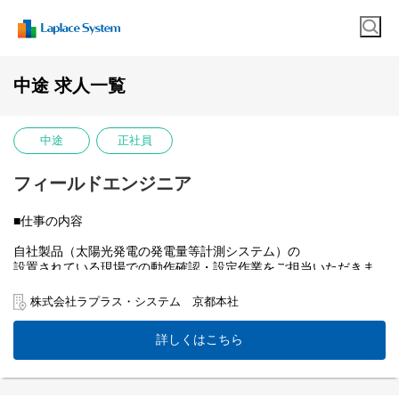
中途 求人一覧
中途
正社員
フィールドエンジニア
■仕事の内容
自社製品（太陽光発電の発電量等計測システム）の
設置されている現場での動作確認・設定作業をご担当いただきま
す。
株式会社ラプラス・システム 京都本社
具体的には……
詳しくはこちら
▼事前準備
・案件情報のチェック（案件詳細の確認・予備機器の準備）
・事前のシステムチェック・必要書類の準備
・電車・飛行機・ホテルなどの手配