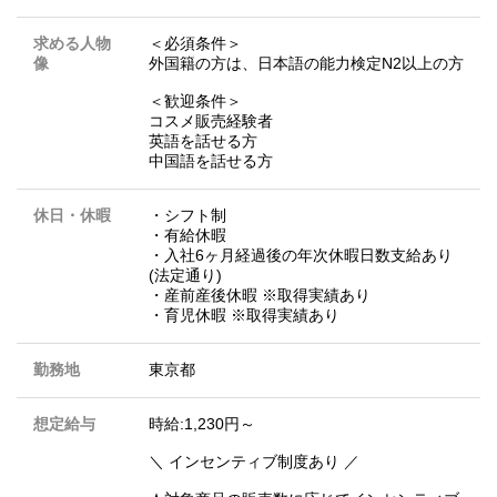
求める人物
＜必須条件＞
像
外国籍の方は、日本語の能力検定N2以上の方
＜歓迎条件＞
コスメ販売経験者
英語を話せる方
中国語を話せる方
休日・休暇
・シフト制
・有給休暇
・入社6ヶ月経過後の年次休暇日数支給あり
(法定通り)
・産前産後休暇 ※取得実績あり
・育児休暇 ※取得実績あり
勤務地
東京都
想定給与
時給:1,230円～
＼ インセンティブ制度あり ／