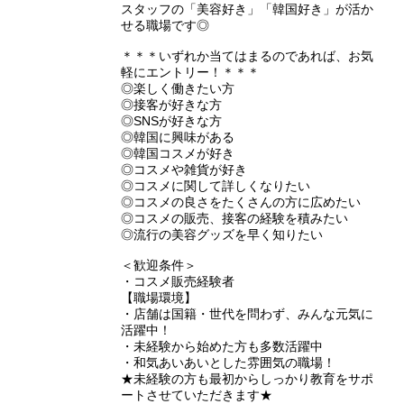
スタッフの「美容好き」「韓国好き」が活か
せる職場です◎
＊＊＊いずれか当てはまるのであれば、お気
軽にエントリー！＊＊＊
◎楽しく働きたい方
◎接客が好きな方
◎SNSが好きな方
◎韓国に興味がある
◎韓国コスメが好き
◎コスメや雑貨が好き
◎コスメに関して詳しくなりたい
◎コスメの良さをたくさんの方に広めたい
◎コスメの販売、接客の経験を積みたい
◎流行の美容グッズを早く知りたい
＜歓迎条件＞
・コスメ販売経験者
【職場環境】
・店舗は国籍・世代を問わず、みんな元気に
活躍中！
・未経験から始めた方も多数活躍中
・和気あいあいとした雰囲気の職場！
★未経験の方も最初からしっかり教育をサポ
ートさせていただきます★