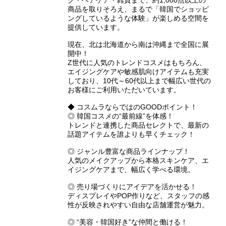
ク・ヘアケア・雑貨まで、約1,000点以上の
商品を取りそろえ、まるで「韓国でショッピ
ングしているような体験」が楽しめる空間を
提供しています。
現在、北は北海道から南は沖縄まで全国に展
開中！
Z世代に人気のトレンドコスメはもちろん、
エイジングケアや敏感肌向けアイテムも充実
しており、10代～60代以上まで幅広い世代の
お客様にご利用いただいています。
◆ コスムラならではのGOODポイント！
◎ 韓国コスメの“最前線”を体感！
トレンドと連携した商品セレクトで、最新の
話題アイテムを誰よりも早くチェック！
◎ ジャンル豊富な商品ラインナップ！
人気のメイクアップから本格スキンケア、エ
イジングケアまで、幅広く学べる環境。
◎ 売り場づくりにアイデアを活かせる！
ディスプレイやPOP作りなど、スタッフの感
性が反映されやすい自由な店舗運営が魅力。
◎ “美容・韓国好き”な仲間と働ける！