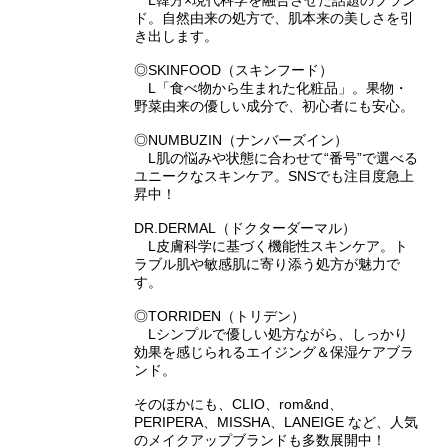
L韓方×現代科学を融合させた話題のブラン
ド。自然由来の処方で、肌本来の美しさを引
き出します。
◎SKINFOOD（スキンフード）
L「食べ物から生まれた化粧品」。果物・
野菜由来の優しい成分で、初心者にも安心。
◎NUMBUZIN（ナンバーズイン）
L肌の悩みや状態に合わせて“番号”で選べる
ユニークなスキンケア。SNSでも注目度急上
昇中！
DR.DERMAL（ドクターダーマル）
L皮膚科学に基づく機能性スキンケア。ト
ラブル肌や敏感肌に寄り添う処方が魅力で
す。
◎TORRIDEN（トリデン）
Lシンプルで優しい処方ながら、しっかり
効果を感じられるエイジング＆保湿ケアブラ
ンド。
そのほかにも、CLIO、rom&nd、
PERIPERA、MISSHA、LANEIGE など、人気
のメイクアップブランドも多数展開中！