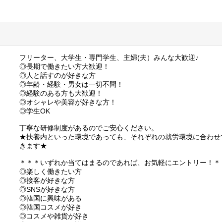
フリーター、大学生・専門学生、主婦(夫）みんな大歓迎♪
◎長期で働きたい方大歓迎！
◎人と話すのが好きな方
◎年齢・経験・男女は一切不問！
◎経験のある方も大歓迎！
◎オシャレや美容が好きな方！
◎学生OK
丁寧な研修制度があるのでご安心ください。
★扶養内といった環境であっても、それぞれの就労環境に合わせ
きます★
＊＊＊いずれか当てはまるのであれば、お気軽にエントリー！＊
◎楽しく働きたい方
◎接客が好きな方
◎SNSが好きな方
◎韓国に興味がある
◎韓国コスメが好き
◎コスメや雑貨が好き