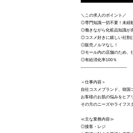
＼この求人のポイント／
◎専門知識一切不要！未経
◎働きながら化粧品知識が
◎コスメ好きに嬉しい社割(1
◎販売ノルマなし！
◎モール内の店舗のため、
◎有給消化率100％
-------------------------------
＜仕事内容＞
自社コスメブランド、韓国
お客様のお肌の悩みをヒア
その方のニーズやライフス
≪主な業務内容≫
◎接客・レジ