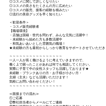
◎コスメに関して詳しくなりたい
◎コスメの良さをたくさんの方に広めたい
◎コスメの販売、接客の経験を積みたい
◎流行の美容グッズを早く知りたい
＜歓迎条件＞
・コスメ販売経験者
【職場環境】
・店舗は国籍・世代を問わず、みんな元気に活躍中！
・未経験から始めた方も多数活躍中
・和気あいあいとした雰囲気の職場！
★未経験の方も最初からしっかり教育をサポートさせていただき
～～～～～～～～～～～～～～～～
一人一人が長く働けるように考えていきますので、
働く上で困ったことがあれば何でも相談してください。
実際に子育て中の女性スタッフも活躍しております★
未経験・ブランクありの方・お子様が小さい方・
主婦（主夫）なども活躍いただけます！
気軽にお問い合わせください！
～～～～～～～～～～～～～～～～
≪面接までの流れ≫
①ご応募
②弊社担当者からメールにてご連絡