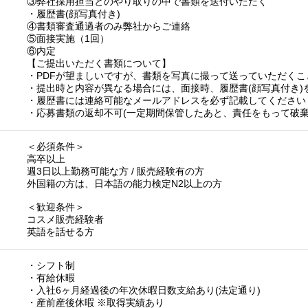
③弊社採用担当とのやり取りの中で書類を送付いただく
・履歴書(顔写真付き)
④書類審査通過者のみ弊社からご連絡
⑤面接実施（1回）
⑥内定
【ご提出いただく書類について】
・PDFが望ましいですが、書類を写真に撮って送っていただくこ
・提出時と内容が異なる場合には、面接時、履歴書(顔写真付き)
・履歴書には連絡可能なメールアドレスを必ず記載してください
・応募書類の返却不可(一定期間保管したあと、責任をもって破棄
＜必須条件＞
高卒以上
週3日以上勤務可能な方 / 販売経験有の方
外国籍の方は、日本語の能力検定N2以上の方
＜歓迎条件＞
コスメ販売経験者
英語を話せる方
・シフト制
・有給休暇
・入社6ヶ月経過後の年次休暇日数支給あり(法定通り)
・産前産後休暇 ※取得実績あり