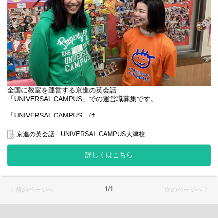
全国に教室を運営する京進の英会話
「UNIVERSAL CAMPUS」での運営職募集です。
「UNIVERSAL CAMPUS」は、
【英語が大好き！】という気持ちを育み、
「英語が使える力」を楽しく伸ばします。
京進の英会話 UNIVERSAL CAMPUS大津校
「英語を使う楽しさ」に触れると、子ども達の瞳はみんな、いき
いきと輝き出します。私たちが目指しているのは、グローバル社
詳しくはこちら
会で活躍できる「英語をコミュニケーションの道具として使える
人を育てる」こと。
そのために最高の学習環境を提供します。
1/1
〈 前のページへ
次のページへ 〉
【安心の労働環境】
2016年：ワークライフバランス大賞「奨励賞」受賞
2018年：ホワイト企業アワード「理念共有部門賞」受賞