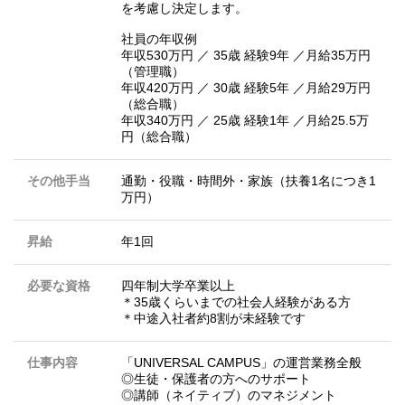
を考慮し決定します。
社員の年収例
年収530万円 ／ 35歳 経験9年 ／月給35万円
（管理職）
年収420万円 ／ 30歳 経験5年 ／月給29万円
（総合職）
年収340万円 ／ 25歳 経験1年 ／月給25.5万
円（総合職）
その他手当
通勤・役職・時間外・家族（扶養1名につき1
万円）
昇給
年1回
必要な資格
四年制大学卒業以上
＊35歳くらいまでの社会人経験がある方
＊中途入社者約8割が未経験です
仕事内容
「UNIVERSAL CAMPUS」の運営業務全般
◎⽣徒・保護者の⽅へのサポート
◎講師（ネイティブ）のマネジメント