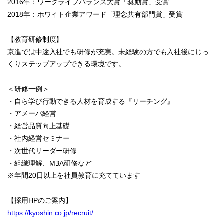
2016年：ワークライフバランス大賞「奨励賞」受賞
2018年：ホワイト企業アワード「理念共有部門賞」受賞
【教育研修制度】
京進では中途⼊社でも研修が充実。未経験の⽅でも⼊社後にじっ
くりステップアップできる環境です。
＜研修⼀例＞
・自ら学び行動できる人材を育成する『リーチング』
・アメーバ経営
・経営品質向上基礎
・社内経営セミナー
・次世代リーダー研修
・組織理解、MBA研修など
※年間20⽇以上を社員教育に充てています
【採用HPのご案内】
https://kyoshin.co.jp/recruit/