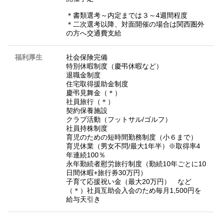
＊書類選考～内定までは３～4週間程度
＊二次選考以降、対面開催の場合は関西圏外
の方へ交通費支給
福利厚生
社会保険完備
特別休暇制度（慶弔休暇など）
退職金制度
住宅取得援助金制度
慶弔見舞金（＊）
社員旅行（＊）
契約保養施設
クラブ活動（フットサル/ゴルフ）
社員持株制度
育児のための短時間勤務制度（小６まで）
育児休業（男女不問/最大1年半）※取得率4
年連続100％
永年勤続者慰労旅行制度（勤続10年ごとに10
日間休暇+旅行券30万円）
子育て応援祝い金（最大20万円） など
（＊）社員互助会入会のため毎月1,500円を
給与天引き