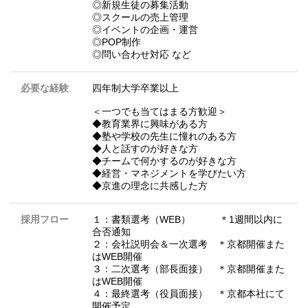
◎新規⽣徒の募集活動
◎スクールの売上管理
◎イベントの企画・運営
◎POP制作
◎問い合わせ対応 など
必要な経験
四年制大学卒業以上
＜一つでも当てはまる方歓迎＞
◆教育業界に興味がある方
◆塾や学校の先生に憧れのある方
◆人と話すのが好きな方
◆チームで何かするのが好きな方
◆経営・マネジメントを学びたい方
◆京進の理念に共感した方
採用フロー
１：書類選考（WEB） ＊1週間以内に
合否通知
２：会社説明会＆一次選考 ＊京都開催また
はWEB開催
３：二次選考（部長面接） ＊京都開催また
はWEB開催
４：最終選考（役員面接） ＊京都本社にて
開催予定