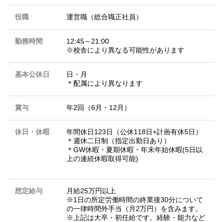
役職
運営職（総合職正社員）
勤務時間
12:45～21:00
※校舎により異なる可能性があります
基本公休日
日・月
＊配属により異なります
賞与
年2回（6月・12月）
休日・休暇
年間休日123日（公休118日+計画有休5日）
＊週休二日制（指定出勤日あり）
＊GW休暇・夏期休暇・年末年始休暇(5日以
上の連続休暇取得可能)
想定給与
月給25万円以上
※1日の所定労働時間の終業後30分について
の一律時間外手当（月2万円）を含みます。
※上記は大卒・初任給です。経験・能力など