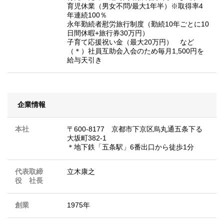
育児休業（男女不問/最大1年半）※取得率4
年連続100％
永年勤続者慰労旅行制度（勤続10年ごとに10
日間休暇+旅行券30万円）
子育て応援祝い金（最大20万円） など
（＊）社員互助会入会のため毎月1,500円を
給与天引き
企業情報
本社
〒600-8177 京都市下京区烏丸通五条下る
大坂町382-1
＊地下鉄「五条駅」6番出口から徒歩1分
代表取締
立木康之
役 社長
創業
1975年