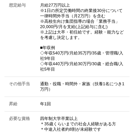
想定給与
月給27万円以上
※1日の所定労働時間の終業後30分について
一律時間外手当（月2万円）を含む
※高校生向け集団指導の場合「業務手当」
20,000円/月を支給(上記給与に含む)
※上記は大卒・初任給です。経験・能力など
を考慮し決定します。
■年収例
◇年収540万円/月給35万円/35歳・管理職/入
社9年目
◇年収440万円/月給30万円/30歳・総合職/入
社5年目
その他手当
通勤・役職・時間外・家族（扶養1名につき1
万円）
昇給
年1回
必要な資格
四年制大学卒業以上
＊35歳くらいまでの社会人経験がある方
＊中途入社者約8割が未経験です