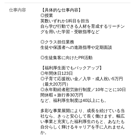
仕事内容
【具体的な仕事内容】
◎授業
英数いずれか1科目を担当
自ら学び行動できる人材を育成するリーチン
グを用いた学習・受験指導など
◎クラス担任業務
生徒や保護者への進路指導や定期面談
◎生徒集客に向けたPR活動
【福利厚生面でもバックアップ】
◎年間休日123日
◎子育て応援祝い金／入学・成人祝い5万円
（最大20万円）
◎永年勤続者慰労旅行制度／10年ごとに10日
間休暇＋旅行券30万円
など、福利厚生制度は40以上にも。
多彩な事業展開により、成長を続けている当
社なら、きっと安心して長く働けます。幅広
い事業と充実した福利厚生のもと、あなたも
自分らしく輝けるキャリアを手に入れません
か。