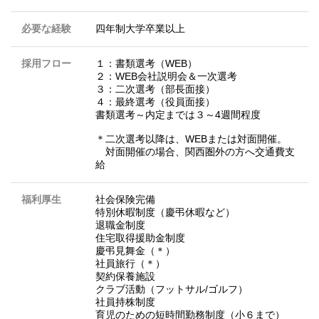
必要な経験
四年制大学卒業以上
採用フロー
１：書類選考（WEB）
２：WEB会社説明会＆一次選考
３：二次選考（部長面接）
４：最終選考（役員面接）
書類選考～内定までは３～4週間程度
＊二次選考以降は、WEBまたは対面開催。
対面開催の場合、関西圏外の方へ交通費支
給
福利厚生
社会保険完備
特別休暇制度（慶弔休暇など）
退職金制度
住宅取得援助金制度
慶弔見舞金（＊）
社員旅行（＊）
契約保養施設
クラブ活動（フットサル/ゴルフ）
社員持株制度
育児のための短時間勤務制度（小６まで）