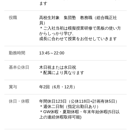
ます
役職
高校生対象 集団塾 教務職（総合職正社
員）
＊ご入社当初は模擬授業研修で黒板の使い方
からしっかり学び、
成長に合わせて授業をお任せしていきます
勤務時間
13:45～22:00
基本公休日
木日祝または水日祝
＊配属により異なります
賞与
年2回（6月・12月）
休日・休暇
年間休日123日（公休118日+計画有休5日）
＊週休二日制（指定出勤日あり）
＊GW休暇・夏期休暇・年末年始休暇(5日以
上の連続休暇取得可能)