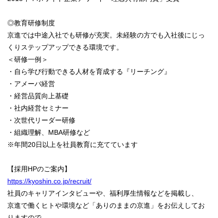
◎教育研修制度
京進では中途⼊社でも研修が充実。未経験の⽅でも⼊社後にじっ
くりステップアップできる環境です。
＜研修⼀例＞
・自ら学び行動できる人材を育成する『リーチング』
・アメーバ経営
・経営品質向上基礎
・社内経営セミナー
・次世代リーダー研修
・組織理解、MBA研修など
※年間20⽇以上を社員教育に充てています
【採用HPのご案内】
https://kyoshin.co.jp/recruit/
社員のキャリアインタビューや、福利厚生情報などを掲載し、
京進で働くヒトや環境など「ありのままの京進」をお伝えしてお
りますので、