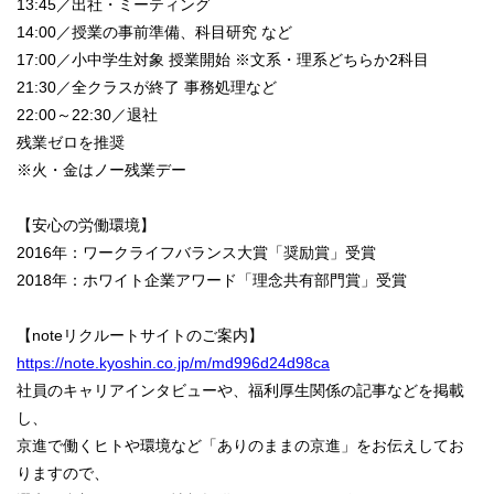
13:45／出社・ミーティング
14:00／授業の事前準備、科⽬研究 など
17:00／小中学生対象 授業開始 ※⽂系・理系どちらか2科⽬
21:30／全クラスが終了 事務処理など
22:00～22:30／退社
残業ゼロを推奨
※火・金はノー残業デー
【安心の労働環境】
2016年：ワークライフバランス大賞「奨励賞」受賞
2018年：ホワイト企業アワード「理念共有部門賞」受賞
【noteリクルートサイトのご案内】
https://note.kyoshin.co.jp/m/md996d24d98ca
社員のキャリアインタビューや、福利厚生関係の記事などを掲載
し、
京進で働くヒトや環境など「ありのままの京進」をお伝えしてお
りますので、