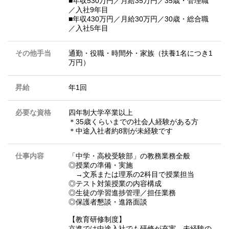
■年収530万円／月給35万円／35歳・管理職
／入社9年目
■年収430万円／月給30万円／30歳・総合職
／入社5年目
その他手当
通勤・役職・時間外・家族（扶養1名につき1
万円）
昇給
年1回
必要な資格
四年制大学卒業以上
＊35歳くらいまでの社会人経験がある方
＊中途入社者約8割が未経験です
仕事内容
「中学・高校受験部」の教務業務全般
◎授業の準備・実施
→⽂系または理系の2科目で授業担当
◎テスト対策授業の内容構成
◎生徒の学習進捗管理／担任業務
◎保護者懇談・進路面談
【教育研修制度】
京進では中途⼊社でも研修が充実。未経験の