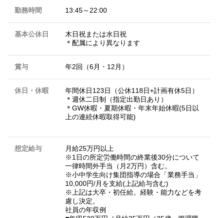
勤務時間
13:45～22:00
基本公休日
木日祝または水日祝
＊配属により異なります
賞与
年2回（6月・12月）
休日・休暇
年間休日123日（公休118日+計画有休5日）
＊週休二日制（指定出勤日あり）
＊GW休暇・夏期休暇・年末年始休暇(5日以
上の連続休暇取得可能)
想定給与
月給25万円以上
※1日の所定労働時間の終業後30分について
一律時間外手当（月2万円）含む。
※小中学生向け集団指導の場合「業務手当」
10,000円/月を支給(上記給与含む)
※上記は大卒・初任給。経験・能力などを考
慮し決定。
社員の年収例