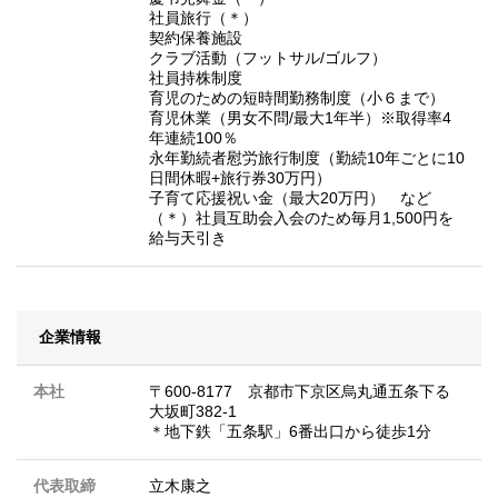
社員旅行（＊）
契約保養施設
クラブ活動（フットサル/ゴルフ）
社員持株制度
育児のための短時間勤務制度（小６まで）
育児休業（男女不問/最大1年半）※取得率4
年連続100％
永年勤続者慰労旅行制度（勤続10年ごとに10
日間休暇+旅行券30万円）
子育て応援祝い金（最大20万円） など
（＊）社員互助会入会のため毎月1,500円を
給与天引き
企業情報
本社
〒600-8177 京都市下京区烏丸通五条下る
大坂町382-1
＊地下鉄「五条駅」6番出口から徒歩1分
代表取締
立木康之