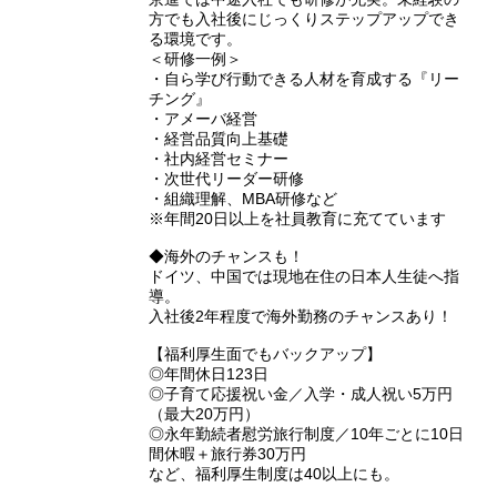
⽅でも⼊社後にじっくりステップアップでき
る環境です。
＜研修⼀例＞
・自ら学び行動できる人材を育成する『リー
チング』
・アメーバ経営
・経営品質向上基礎
・社内経営セミナー
・次世代リーダー研修
・組織理解、MBA研修など
※年間20⽇以上を社員教育に充てています
◆海外のチャンスも！
ドイツ、中国では現地在住の日本人生徒へ指
導。
入社後2年程度で海外勤務のチャンスあり！
【福利厚生面でもバックアップ】
◎年間休日123日
◎子育て応援祝い金／入学・成人祝い5万円
（最大20万円）
◎永年勤続者慰労旅行制度／10年ごとに10日
間休暇＋旅行券30万円
など、福利厚生制度は40以上にも。