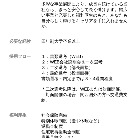
多彩な事業展開により、成長を続けている当
社なら、きっと安心して長く働けます。幅広
い事業と充実した福利厚生のもと、あなたも
自分らしく輝けるキャリアを手に入れません
か。
必要な経験
四年制大学卒業以上
採用フロー
１：書類選考（WEB）
２：WEB会社説明会＆一次選考
３：二次選考（部長面接）
４：最終選考（役員面接）
書類選考～内定までは３～4週間程度
＊二次選考以降は、WEBまたは対面開催。
対面開催の場合、関西圏外の方へ交通費支
給。
福利厚生
社会保険完備
特別休暇制度（慶弔休暇など）
退職金制度
住宅取得援助金制度
慶弔見舞金（＊）