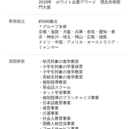
2018年 ホワイト企業アワード 理念共有部
門大賞
事業拠点
約500拠点
＊グループ全体
京都・滋賀・大阪・兵庫・奈良・愛知・東
京・神奈川・埼玉・岡山・広島・徳島
ドイツ・中国・アメリカ・オーストラリア・
ミャンマー
展開事業
・幼児対象の進学教室
・小学生対象の学童保育
・小中生対象の進学教室
・高校生対象の進学教室
・個別指導教室
・英会話スクール
・ネット学習事業
・個別指導のフランチャイズ事業
・日本語教育事業
・保育事業
・介護事業
・社会人教育事業
・国際人材交流事業
・フードサービス事業