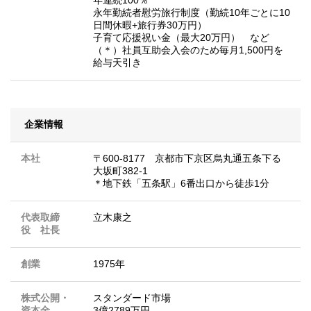
永年勤続者慰労旅行制度（勤続10年ごとに10
日間休暇+旅行券30万円）
子育て応援祝い金（最大20万円） など
（＊）社員互助会入会のため毎月1,500円を
給与天引き
企業情報
本社
〒600-8177 京都市下京区烏丸通五条下る
大坂町382-1
＊地下鉄「五条駅」6番出口から徒歩1分
代表取締
立木康之
役 社長
創業
1975年
株式公開・
スタンダード市場
資本金
3億2789万円