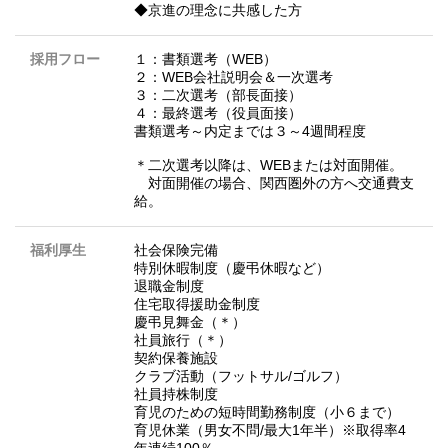
◆京進の理念に共感した方
採用フロー
１：書類選考（WEB）
２：WEB会社説明会＆一次選考
３：二次選考（部長面接）
４：最終選考（役員面接）
書類選考～内定までは３～4週間程度
＊二次選考以降は、WEBまたは対面開催。
対面開催の場合、関西圏外の方へ交通費支
給。
福利厚生
社会保険完備
特別休暇制度（慶弔休暇など）
退職金制度
住宅取得援助金制度
慶弔見舞金（＊）
社員旅行（＊）
契約保養施設
クラブ活動（フットサル/ゴルフ）
社員持株制度
育児のための短時間勤務制度（小６まで）
育児休業（男女不問/最大1年半）※取得率4
年連続100％