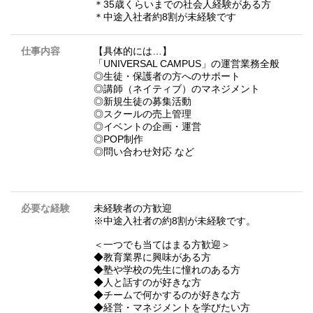
＊35歳くらいまでの社会人経験がある方
＊中途入社者約8割が未経験です
仕事内容
【具体的には…】
「UNIVERSAL CAMPUS」の運営業務全般
◎⽣徒・保護者の⽅へのサポート
◎講師（ネイティブ）のマネジメント
◎新規⽣徒の募集活動
◎スクールの売上管理
◎イベントの企画・運営
◎POP制作
◎問い合わせ対応 など
必要な経験
未経験者の方歓迎
※中途入社者の約8割が未経験です。
＜一つでも当てはまる方歓迎＞
◆教育業界に興味がある方
◆塾や学校の先生に憧れのある方
◆人と話すのが好きな方
◆チームで何かするのが好きな方
◆経営・マネジメントを学びたい方