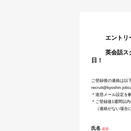
        
        英会話スクール運営スタッフ★ホワイト企業アワード受賞企業！年休123
日！

ご登録後の連絡は以
recruit@kyoshin.jobca
＊迷惑メール設定を
＊ご登録後1週間以
（連絡がない場合に
氏名
必須