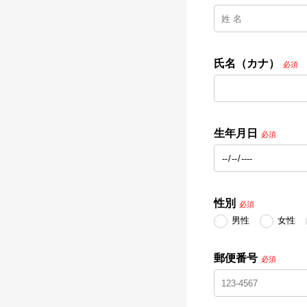
氏名（カナ）
必須
生年月日
必須
性別
必須
男性
女性
郵便番号
必須