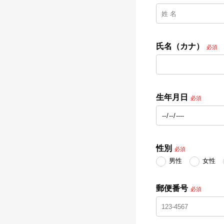
氏名（カナ）
必須
生年月日
必須
性別
必須
男性
女性
郵便番号
必須