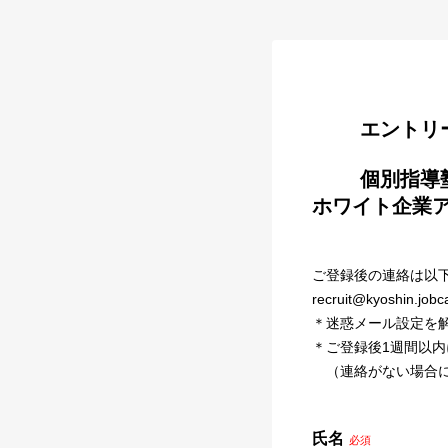
        
        個別指導塾　教室運営スタッフ（兵庫エリア）　★年間休日合計123日★
ホワイト企業ア
ご登録後の連絡は以
recruit@kyoshin.jobca
＊迷惑メール設定を
＊ご登録後1週間以
（連絡がない場合に
氏名
必須