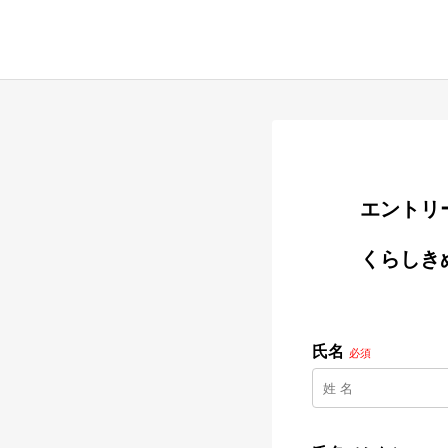
        
        くらしきぬMD

氏名
必須