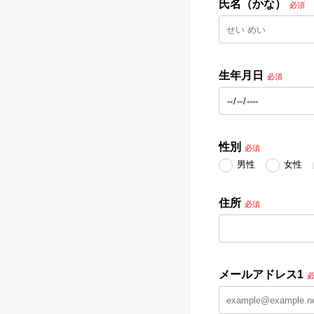
氏名（かな）
必須
生年月日
必須
性別
必須
男性
女性
住所
必須
メールアドレス1