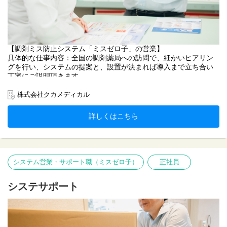
【調剤ミス防止システム「ミスゼロ子」の営業】
具体的な仕事内容：全国の調剤薬局への訪問で、細かいヒアリン
グを行い、システムの提案と、設置が決まれば導入まで立ち合い
丁寧にご説明頂きます。
＊「ミスゼロ子」とは…調剤薬局に欠かせないシステムです。調
株式会社クカメディカル
剤ミス防止システムのパイオニアとして、業界では圧倒的な知名
度・シェアを誇り、全国47都道府県の調剤調剤薬局で導入されて
詳しくはこちら
います。
システム営業・サポート職（ミスゼロ子）
正社員
システサポート