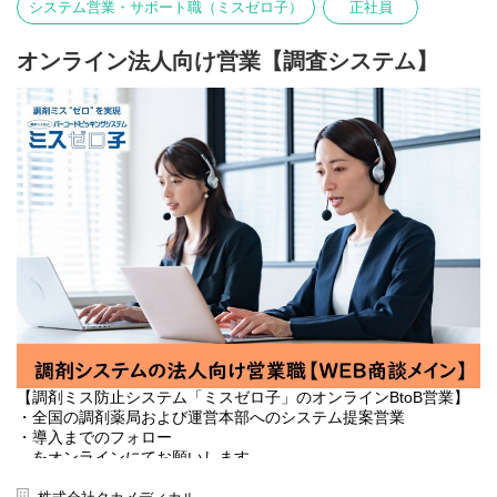
システム営業・サポート職（ミスゼロ子）
正社員
剤ミス防止システムのパイオニアとして、業界では圧倒的な知名
度・シェアを誇り、全国47都道府県の調剤調剤薬局で導入されて
います。
オンライン法人向け営業【調査システム】
【調剤ミス防止システム「ミスゼロ子」のオンラインBtoB営業】
・全国の調剤薬局および運営本部へのシステム提案営業
・導入までのフォロー
をオンラインにてお願いします。