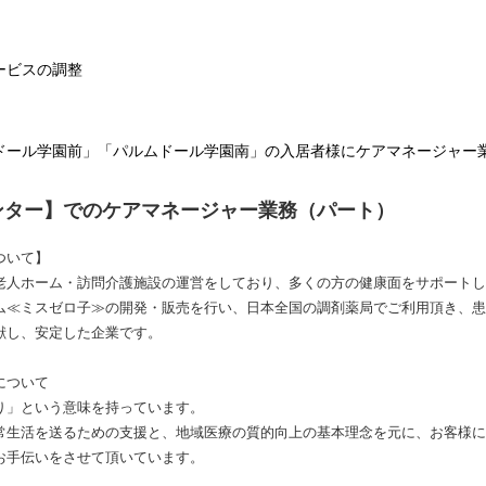
ービスの調整
ドール学園前」「パルムドール学園南」の入居者様にケアマネージャー
ンター】でのケアマネージャー業務（パート）
ついて】
老人ホーム・訪問介護施設の運営をしており、多くの方の健康面をサポートし
ム≪ミスゼロ子≫の開発・販売を行い、日本全国の調剤薬局でご利用頂き、患
献し、安定した企業です。
について
り」という意味を持っています。
常生活を送るための支援と、地域医療の質的向上の基本理念を元に、お客様に
お手伝いをさせて頂いています。