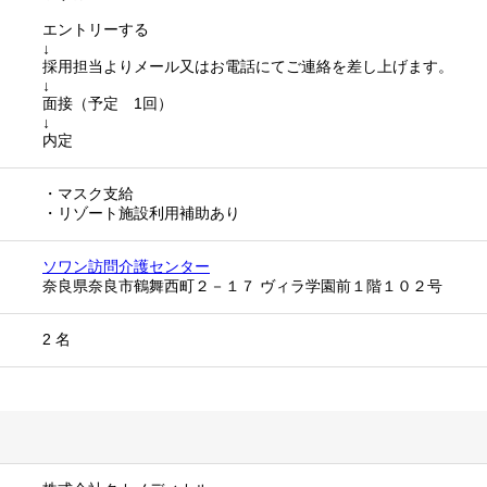
エントリーする
↓
採用担当よりメール又はお電話にてご連絡を差し上げます。
↓
面接（予定 1回）
↓
内定
・マスク支給
・リゾート施設利用補助あり
ソワン訪問介護センター
奈良県奈良市鶴舞西町２－１７ ヴィラ学園前１階１０２号
2 名