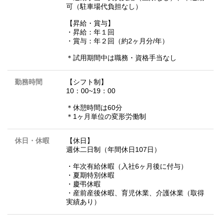
可（駐車場代負担なし）
【昇給・賞与】
・昇給：年１回
・賞与：年２回（約2ヶ月分/年）
＊試用期間中は職務・資格手当なし
勤務時間
【シフト制】
10：00~19：00
＊休憩時間は60分
＊1ヶ月単位の変形労働制
休日・休暇
【休日】
週休二日制（年間休日107日）
・年次有給休暇（入社6ヶ月後に付与）
・夏期特別休暇
・慶弔休暇
・産前産後休暇、育児休業、介護休業（取得
実績あり）