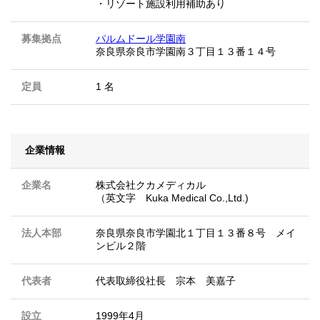
・リゾート施設利用補助あり
募集拠点
パルムドール学園南
奈良県奈良市学園南３丁目１３番１４号
定員
1 名
企業情報
企業名
株式会社クカメディカル
（英文字 Kuka Medical Co.,Ltd.)
法人本部
奈良県奈良市学園北１丁目１３番８号 メイ
ンビル２階
代表者
代表取締役社長 宗本 美嘉子
設立
1999年4月