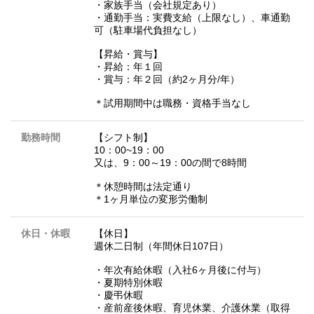
・家族手当（会社規定あり）
・通勤手当：実費支給（上限なし）、車通勤
可（駐車場代負担なし）
【昇給・賞与】
・昇給：年１回
・賞与：年２回（約2ヶ月分/年）
＊試用期間中は職務・資格手当なし
勤務時間
【シフト制】
10：00~19：00
又は、9：00～19：00の間で8時間
＊休憩時間は法定通り
＊1ヶ月単位の変形労働制
休日・休暇
【休日】
週休二日制（年間休日107日）
・年次有給休暇（入社6ヶ月後に付与）
・夏期特別休暇
・慶弔休暇
・産前産後休暇、育児休業、介護休業（取得