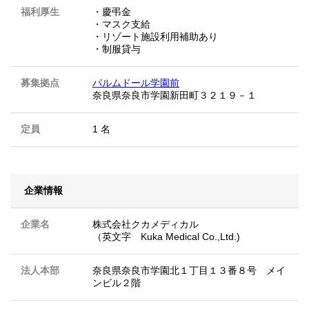
福利厚生
・慶弔金
・マスク支給
・リゾート施設利用補助あり
・制服貸与
募集拠点
パルムドール学園前
奈良県奈良市学園新田町３２１９－１
定員
1 名
企業情報
企業名
株式会社クカメディカル
（英文字 Kuka Medical Co.,Ltd.)
法人本部
奈良県奈良市学園北１丁目１３番８号 メイ
ンビル２階