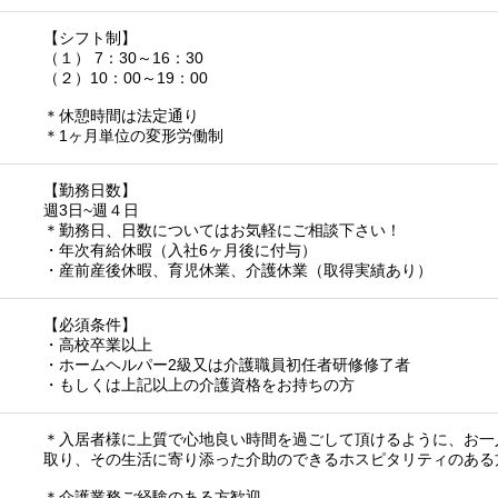
【シフト制】
（１） 7：30～16：30
（２）10：00～19：00
＊休憩時間は法定通り
＊1ヶ月単位の変形労働制
【勤務日数】
週3日~週４日
＊勤務日、日数についてはお気軽にご相談下さい！
・年次有給休暇（入社6ヶ月後に付与）
・産前産後休暇、育児休業、介護休業（取得実績あり）
【必須条件】
・高校卒業以上
・ホームヘルパー2級又は介護職員初任者研修修了者
・もしくは上記以上の介護資格をお持ちの方
＊入居者様に上質で心地良い時間を過ごして頂けるように、お一
取り、その生活に寄り添った介助のできるホスピタリティのある
＊介護業務ご経験のある方歓迎