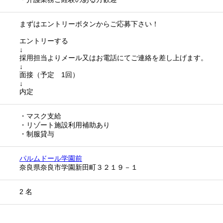
まずはエントリーボタンからご応募下さい！
エントリーする
↓
採用担当よりメール又はお電話にてご連絡を差し上げます。
↓
面接（予定 1回）
↓
内定
・マスク支給
・リゾート施設利用補助あり
・制服貸与
パルムドール学園前
奈良県奈良市学園新田町３２１９－１
2 名