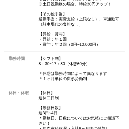
※土日祝勤務の場合、時給30円アップ！
【その他手当】
通勤手当：実費支給（上限なし）、車通勤可
（駐車場代の負担なし）
【昇給・賞与】
・昇給：年１回
・賞与：年２回（0円~10,000円）
勤務時間
【シフト制】
8：30~17：30（休憩60分）
＊休憩は勤務時間によって異なります
＊１ヶ月単位の変形労働制
休日・休暇
【休日】
週休二日制
【勤務日数】
週3日~4日
＊勤務日、日数についてはお気軽にご相談下
さい！
・年次有給休暇（入社6ヶ月後に付与）