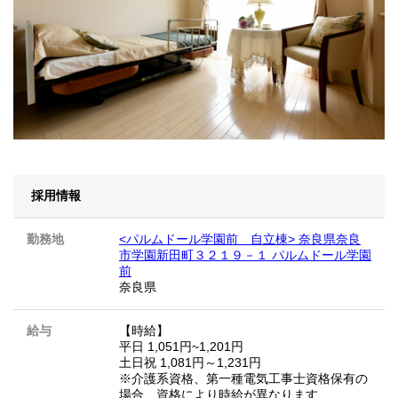
採用情報
勤務地
<パルムドール学園前 自立棟> 奈良県奈良
市学園新田町３２１９－１ パルムドール学園
前
奈良県
給与
【時給】
平日 1,051円~1,201円
土日祝 1,081円～1,231円
※介護系資格、第一種電気工事士資格保有の
場合、資格により時給が異なります