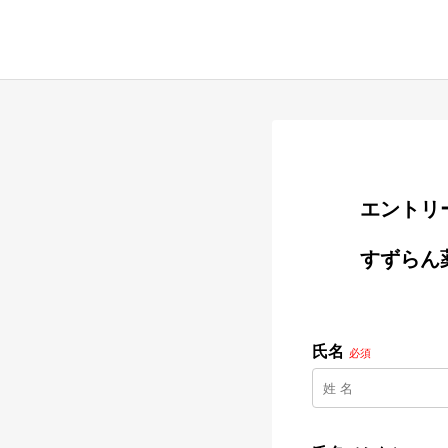
        
        すずらん薬局高田店での調剤アシスタント・薬局事務

氏名
必須