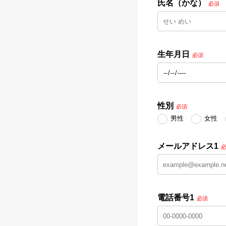
氏名（かな）
必須
生年月日
必須
性別
必須
男性
女性
メールアドレス1
電話番号1
必須