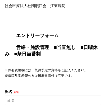
社会医療法人社団順江会 江東病院
        エントリーフォーム
        営繕・施設管理　■当直無し　■日曜休
み　■祭日当番制

※保有資格欄には、取得予定の資格もご記入ください。
※病院見学希望の方は履歴書添付は不要です。
氏名
必須