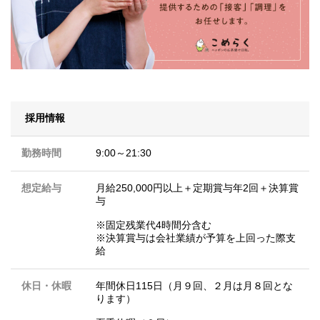
採用情報
勤務時間
9:00～21:30
想定給与
月給250,000円以上＋定期賞与年2回＋決算賞
与
※固定残業代4時間分含む
※決算賞与は会社業績が予算を上回った際支
給
休日・休暇
年間休日115日（月９回、２月は月８回とな
ります）