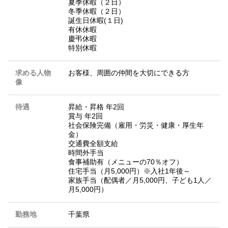
夏季休暇（２日）
冬季休暇（２日）
誕生日休暇(１日)
有休休暇
慶弔休暇
特別休暇
求める人物
お客様、周囲の仲間を大切にできる方
像
待遇
昇給・昇格 年2回
賞与 年2回
社会保険完備（雇用・労災・健康・厚生年
金）
交通費全額支給
時間外手当
食事補助有（メニューの70％オフ）
住宅手当（月5,000円）※入社1年後～
家族手当（配偶者／月5,000円、子ども1人／
月5,000円）
勤務地
千葉県