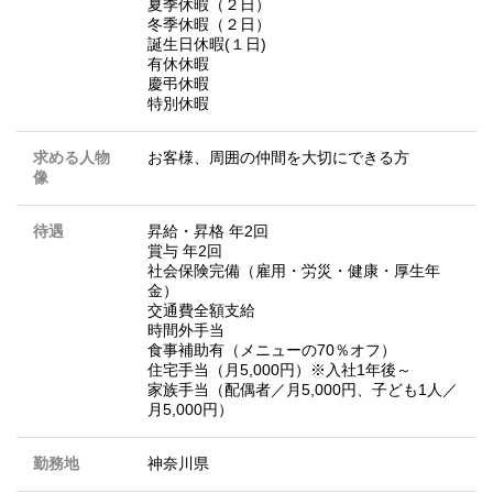
夏季休暇（２日）
冬季休暇（２日）
誕生日休暇(１日)
有休休暇
慶弔休暇
特別休暇
求める人物
お客様、周囲の仲間を大切にできる方
像
待遇
昇給・昇格 年2回
賞与 年2回
社会保険完備（雇用・労災・健康・厚生年
金）
交通費全額支給
時間外手当
食事補助有（メニューの70％オフ）
住宅手当（月5,000円）※入社1年後～
家族手当（配偶者／月5,000円、子ども1人／
月5,000円）
勤務地
神奈川県