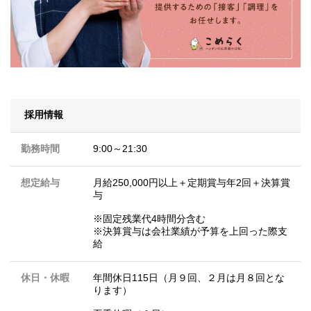
採用情報
勤務時間
9:00～21:30
想定給与
月給250,000円以上＋定期賞与年2回＋決算賞
与
※固定残業代4時間分含む
※決算賞与は会社業績が予算を上回った際支
給
休日・休暇
年間休日115日（月９回、２月は月８回とな
ります）