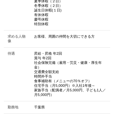
夏季休暇（２日）
冬季休暇（２日）
誕生日休暇(１日)
有休休暇
慶弔休暇
特別休暇
求める人物
お客様、周囲の仲間を大切にできる方
像
待遇
昇給・昇格 年2回
賞与 年2回
社会保険完備（雇用・労災・健康・厚生年
金）
交通費全額支給
時間外手当
食事補助有（メニューの70％オフ）
住宅手当（月5,000円）※入社1年後～
家族手当（配偶者／月5,000円、子ども1人／
月5,000円）
勤務地
千葉県