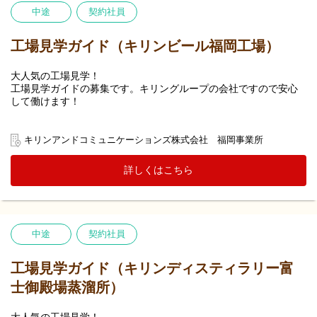
中途
契約社員
工場見学ガイド（キリンビール福岡工場）
大人気の工場見学！
工場見学ガイドの募集です。キリングループの会社ですので安心
して働けます！
キリンビール福岡工場にお客様をお迎えして、ビールの製造工程
等をご覧になっていただくとともに、出来たてのビール等をご試
キリンアンドコミュニケーションズ株式会社 福岡事業所
飲いただく「工場見学」ツアーの案内役として、キリングループ
の魅力をお客様にお伝えしていただきます。
詳しくはこちら
中途
契約社員
工場見学ガイド（キリンディスティラリー富
士御殿場蒸溜所）