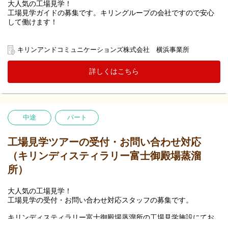
大人気の工場見学！
工場見学ガイドの募集です。キリングループの会社ですので安心
して働けます！
キリンビール横浜工場にお客様をお迎えして、ビールの製造工程
等をご覧になっていただくとともに、出来たてのビール等をご試
キリンアンドコミュニケーションズ株式会社 横浜事業所
飲いただく「工場見学」ツアーの案内役として、キリングループ
の魅力をお客様にお伝えしていただきます。
詳しくはこちら
中途
パート
工場見学ツアーの受付・お問い合わせ対応
（キリンディスティラリー富士御殿場蒸溜
所）
大人気の工場見学！
工場見学の受付・お問い合わせ対応スタッフの募集です。
キリンディスティラリー富士御殿場蒸溜所の工場見学施設にてお
客様をお迎えし、工場見学ツアーに送り出したり、お客様からの