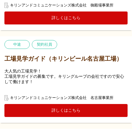
お問い合わせについてメールや電話で対応していただくお仕事で
キリンアンドコミュニケーションズ株式会社 御殿場事業所
す。
詳しくはこちら
変更の範囲：当面の間、受付・お問い合わせ対応スタッフに従事
頂く予定です。
ただし、ご本人の適性や状況によりテイスティング業務、ショッ
プ業務（受付・お問い合わせ対応以外の職種）も従事して頂く可
能性があります。
中途
契約社員
工場見学ガイド（キリンビール名古屋工場）
大人気の工場見学！
工場見学ガイドの募集です。キリングループの会社ですので安心
して働けます！
キリンビール名古屋工場にお客様をお迎えして、ビールの製造工
程等をご覧になっていただくとともに、出来たてのビール等をご
キリンアンドコミュニケーションズ株式会社 名古屋事業所
試飲いただく「工場見学」ツアーの案内役として、キリングルー
プの魅力をお客様にお伝えしていただきます。
詳しくはこちら