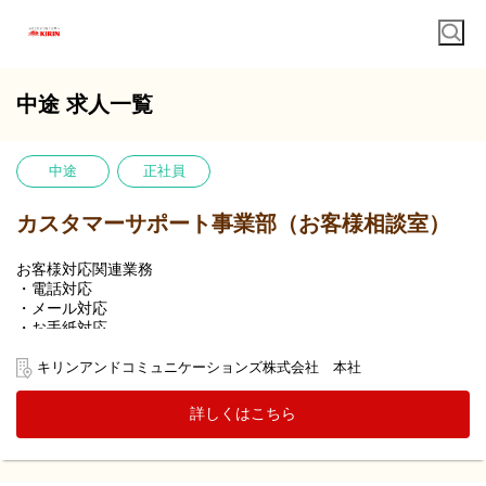
中途 求人一覧
中途
正社員
カスタマーサポート事業部（お客様相談室）
お客様対応関連業務
・電話対応
・メール対応
・お手紙対応
・有人チャット対応
・ご指摘品調査報告書作成
キリンアンドコミュニケーションズ株式会社 本社
・応対品質向上施策参画
・VOCの社内展開
詳しくはこちら
・DX推進 他
〇1日の対応件数
電話：月間一人当たり平均100件前後