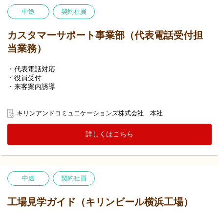
メール・手紙：同上40件前後
中途
契約社員
〇入社後の研修
着任から1か月は電話対応のＯＪＴを中心に実施、独り立ち以降も
カスタマーサポート事業部（代表電話受付担
ストレスがかからないようにフォローする体制は整えています
当業務）
電話対応が軌道に乗ってきた段階でメール・手紙ＯＪＴを実施、
電話対応同様に独り立ち以降もストレスがかからないようにフォ
ローする体制は整えています
・代表電話対応
・役員受付
・来客案内誘導
キリンアンドコミュニケーションズ株式会社 本社
詳しくはこちら
中途
契約社員
工場見学ガイド（キリンビール横浜工場）