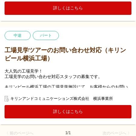
変更の範囲：当面の間、テイスティングスタッフに従事頂く予定
詳しくはこちら
です。
ただし、ご本人の適性や状況により受付・お問い合わせ対応業
務、ショップ業務（テイスティング以外の職種）も従事して頂く
可能性があります。
中途
パート
工場見学ツアーのお問い合わせ対応（キリン
ビール横浜工場）
大人気の工場見学！
工場見学のお問い合わせ対応スタッフの募集です。
キリンビール横浜工場の工場見学施設にて、お客様からのお問い
合わせについてメールや電話で対応していただくお仕事です。
キリンアンドコミュニケーションズ株式会社 横浜事業所
変更の範囲：当面の間、お問い合わせ対応スタッフに従事頂く予
定です。
詳しくはこちら
ただし、ご本人の適性や状況により受付業務、テイスティング業
務、ショップ業務（お問い合わせ対応以外の職種）も従事して頂
く可能性があります。
1/1
〈 前のページへ
次のページへ 〉