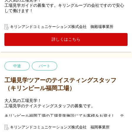
大人気の工場見学！
工場見学ガイドの募集です。キリングループの会社ですので安心
して働けます！
キリンディスティラリー富士御殿場蒸溜所にお客様をお迎えし
て、ウイスキーの製造工程等をご覧になっていただくとともに、
キリンアンドコミュニケーションズ株式会社 御殿場事業所
出来たてのウイスキー等をご試飲いただく「工場見学」ツアーの
案内役として、キリングループの魅力をお客様にお伝えしていた
詳しくはこちら
だきます。
中途
パート
工場見学ツアーのテイスティングスタッフ
（キリンビール福岡工場）
大人気の工場見学！
工場見学のテイスティングスタッフの募集です。
キリンビール福岡工場の工場見学施設にてお客様をお迎えし、テ
イスティングビール・清涼飲料ほかの提供をして頂くお仕事で
す。
キリンアンドコミュニケーションズ株式会社 福岡事業所