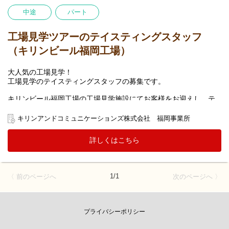
中途
パート
工場見学ツアーのテイスティングスタッフ
（キリンビール福岡工場）
大人気の工場見学！
工場見学のテイスティングスタッフの募集です。
キリンビール福岡工場の工場見学施設にてお客様をお迎えし、テ
イスティングビール・清涼飲料ほかの提供をして頂くお仕事で
す。
キリンアンドコミュニケーションズ株式会社 福岡事業所
変更の範囲：当面の間、テイスティングスタッフに従事頂く予定
詳しくはこちら
です。
ただし、ご本人の適性や状況により受付・お問い合わせ対応業
務、ショップ業務（テイスティング以外の職種）も従事して頂く
可能性があります。
1/1
〈 前のページへ
次のページへ 〉
プライバシーポリシー