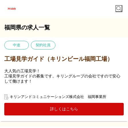
福岡県の求人一覧
中途
契約社員
工場見学ガイド（キリンビール福岡工場）
大人気の工場見学！
工場見学ガイドの募集です。キリングループの会社ですので安心
して働けます！
キリンビール福岡工場にお客様をお迎えして、ビールの製造工程
等をご覧になっていただくとともに、出来たてのビール等をご試
キリンアンドコミュニケーションズ株式会社 福岡事業所
飲いただく「工場見学」ツアーの案内役として、キリングループ
の魅力をお客様にお伝えしていただきます。
詳しくはこちら