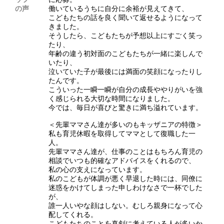
の声
働いているうちに自分に余裕が見えてきて、
こどもたちの話を良く聞いて返せるようになって
きました。
そうしたら、こどもたちが予想以上にすごく笑っ
たり、
年齢の違う初対面のこどもたちが一緒に楽しんで
いたり、
泣いていた子が最後には満面の笑顔になったりし
たんです。
こういった一瞬一瞬が自分の成長ややりがいを強
く感じられる大切な時間になりました。
今では、毎日が喜びと驚きに満ち溢れています。
＜先輩ママさん達が多いのもキッザニアの特徴＞
私も育児休暇を取得してママとして復職した一
人。
先輩ママさん達が、仕事のことはもちろん育児の
相談でいつも的確なアドバイスをくれるので、
私の心の支えになっています。
私のこどもが体調が悪く早退した時には、同僚に
迷惑をかけてしまった申しわけなさで一杯でした
が、
誰一人いやな顔はしない。むしろ親身になって心
配してくれる。
こどもたちのことを真剣に考えている人が多いか