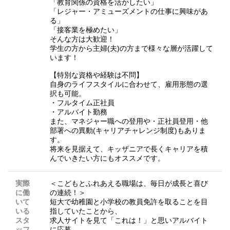
「教育関係の資格を活かしたい」
「レジャー・アミューズメントの仕事に興味があ
る」
「接客業を極めたい」
そんな方は大歓迎！
学生の方から主婦(夫)の方まで様々な層が活躍して
います！
【特別な資格や経験は不問】
自身のライフスタイルに合わせて、雇用形態の選
択も可能。
・フルタイム正社員
・アルバイト勤務
また、マネジャー職への登用や・正社員登用・他
部署への異動(キャリアチャレンジ制度)もありま
す。
将来を見据えて、キッザニアで長くキャリアを積
んでいきたい方にもオススメです。
実際
＜こどもとふれあえる職場は、毎日が成長と喜び
に働
の連続！＞
いて
短大で幼稚園と小学校の教員免許を取ることを目
いる
指していたことから、
スタ
求人サイトを見て「これは！」と思いアルバイト
ッフ
に応募。