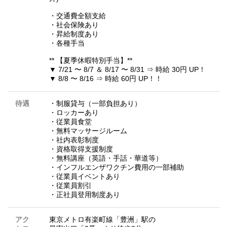
・交通費全額支給
・社会保険あり
・昇給制度あり
・各種手当
** 【夏季休暇特別手当】**
▼ 7/21 〜 8/7 ＆ 8/17 〜 8/31 ⇒ 時給 30円 UP！
▼ 8/8 〜 8/16 ⇒ 時給 60円 UP！！
待遇
・制服貸与（一部負担あり）
・ロッカーあり
・従業員食堂
・無料マッサージルーム
・社内表彰制度
・資格取得支援制度
・無料講座（英語・手話・華道等）
・インフルエンザワクチン費用の一部補助
・従業員イベントあり
・従業員割引
・正社員登用制度あり
アク
東京メトロ有楽町線「豊洲」駅の