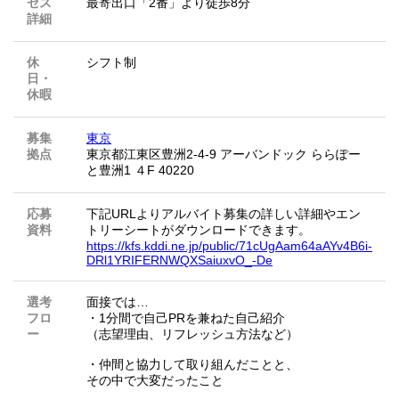
セス
最寄出口「2番」より徒歩8分
詳細
休
シフト制
日・
休暇
募集
東京
拠点
東京都江東区豊洲2-4-9 アーバンドック ららぽー
と豊洲1 ４F 40220
応募
下記URLよりアルバイト募集の詳しい詳細やエン
資料
トリーシートがダウンロードできます。
https://kfs.kddi.ne.jp/public/71cUgAam64aAYv4B6i-
DRl1YRIFERNWQXSaiuxvO_-De
選考
面接では…
フロ
・1分間で自己PRを兼ねた自己紹介
ー
（志望理由、リフレッシュ方法など）
・仲間と協力して取り組んだことと、
その中で大変だったこと