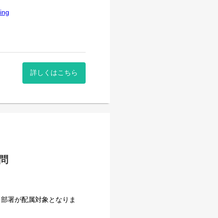
ing
岡県東部に深く根付く企業と
イベントを行うことも。
7bfff0b0
377252ba3
が造ったものを通してまちが
詳しくはこちら
問
る部署が配属対象となりま