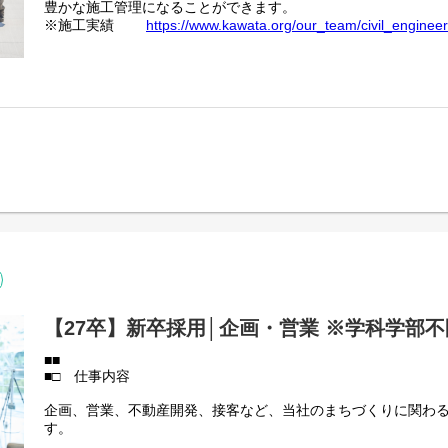
豊かな施工管理になることができます。
※施工実績
https://www.kawata.org/our_team/civil_engineer
また、造って終わりではないことが当社の大きな特徴です。静
して、施工中には地域貢献のために子供たちやご家族を呼んで
◆伐採した木で時計作り
https://note.com/kawata_note/n/n0b88
◆護岸工事で川を育む
https://note.com/kawata_note/n/na25
竣工後は半永久的に構造物が使われる様子が見れるので、自分
造られていく様子を実感しながら働くことができます。
【27卒】新卒採用│企画・営業 ※学科学部不
■■
■□ 仕事内容
企画、営業、不動産開発、接客など、当社のまちづくりに関わ
す。