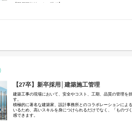
【配属可能性のある職種】
営業系：工事受注営業、賃貸営業、不動産売買事業など
企画系：不動産開発、施設運営事業、人事・広報など
事務系：賃貸管理、財務・総務など
【27卒】新卒採用│建築施工管理
建築工事の現場において、安全やコスト、工期、品質の管理を
す。
積極的に著名な建築家、設計事務所とのコラボレーションによ
いるため、高いスキルを身につけられるだけでなく、「ものづ
感できます。
【建築工事の例】
・公共施設・商業施設・オフィス・賃貸マンションなど。当社