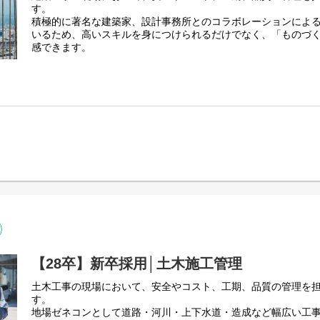
す。
積極的に著名な建築家、設計事務所とのコラボレーションによ
いるため、高いスキルを身につけられるだけでなく、「ものづ
感できます。
【建築工事の例】
・公共施設・商業施設・オフィス・賃貸マンションなど。当社
れるチャンスもあります。
◇主な施工実績
https://www.kawata.org/our_team/architecture
・三島市立北中学校、加茂保育園
・清水町図書館保健センター複合施設
・道の駅「伊豆ゲートウェイ函南」
【28卒】新卒採用│土木施工管理
土木工事の現場において、安全やコスト、工期、品質の管理を
す。
地場ゼネコンとして道路・河川・上下水道・造成など幅広い工