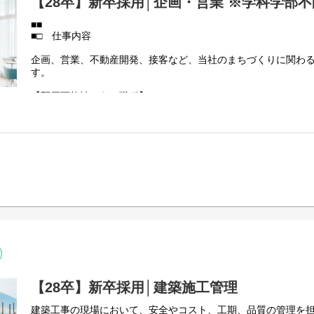
【28卒】新卒採用│企画・営業 ※学科学部不
■■
■□ 仕事内容
企画、営業、不動産開発、接客など、当社のまちづくりに関わ
す。
【配属可能性のある職種】
営業系：工事受注営業、賃貸営業、不動産売買事業など
企画系：不動産開発、施設運営事業、人事・広報など
事務系：賃貸管理、財務・総務など
【28卒】新卒採用│建築施工管理
建築工事の現場において、安全やコスト、工期、品質の管理を