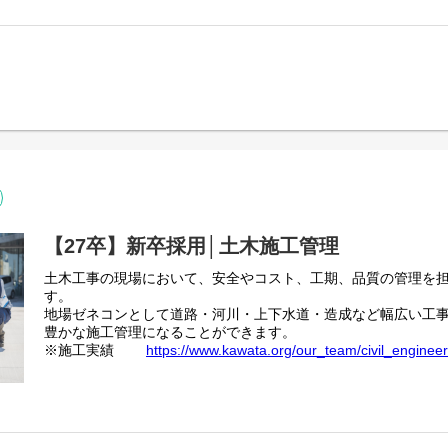
れるチャンスもあります。
◇主な施工実績
https://www.kawata.org/our_team/architecture
・三島市立北中学校、加茂保育園
・清水町図書館保健センター複合施設
・道の駅「伊豆ゲートウェイ函南」
【27卒】新卒採用│土木施工管理
土木工事の現場において、安全やコスト、工期、品質の管理を
す。
地場ゼネコンとして道路・河川・上下水道・造成など幅広い工
豊かな施工管理になることができます。
※施工実績
https://www.kawata.org/our_team/civil_engineer
また、造って終わりではないことが当社の大きな特徴です。静
して、施工中には地域貢献のために子供たちやご家族を呼んで
◆伐採した木で時計作り
https://note.com/kawata_note/n/n0b88
◆護岸工事で川を育む
https://note.com/kawata_note/n/na25