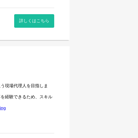
詳しくはこちら
担う現場代理人を目指しま
事を経験できるため、スキル
ing
岡県東部に深く根付く企業と
イベントを行うことも。
7bfff0b0
377252ba3