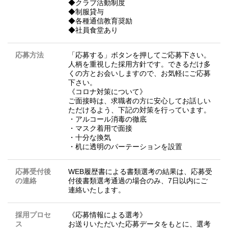
◆クラブ活動制度
◆制服貸与
◆各種通信教育奨励
◆社員食堂あり
応募方法
「応募する」ボタンを押してご応募下さい。
人柄を重視した採用方針です。できるだけ多
くの方とお会いしますので、お気軽にご応募
下さい。
《コロナ対策について》
ご面接時は、求職者の方に安心してお話しい
ただけるよう、下記の対策を行っています。
・アルコール消毒の徹底
・マスク着用で面接
・十分な換気
・机に透明のパーテーションを設置
応募受付後
WEB履歴書による書類選考の結果は、応募受
の連絡
付後書類選考通過の場合のみ、7日以内にご
連絡いたします。
採用プロセ
《応募情報による選考》
ス
お送りいただいた応募データをもとに、選考