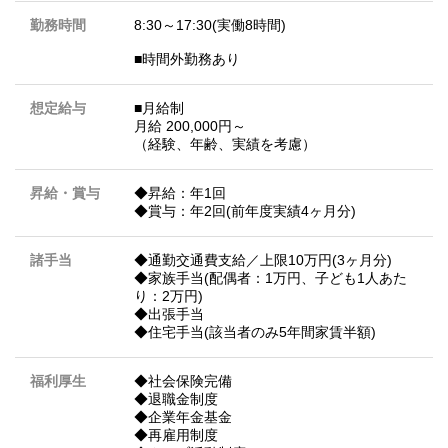
勤務時間
8:30～17:30(実働8時間)
■時間外勤務あり
想定給与
■月給制
月給 200,000円～
（経験、年齢、実績を考慮）
昇給・賞与
◆昇給：年1回
◆賞与：年2回(前年度実績4ヶ月分)
諸手当
◆通勤交通費支給／上限10万円(3ヶ月分)
◆家族手当(配偶者：1万円、子ども1人あた
り：2万円)
◆出張手当
◆住宅手当(該当者のみ5年間家賃半額)
福利厚生
◆社会保険完備
◆退職金制度
◆企業年金基金
◆再雇用制度