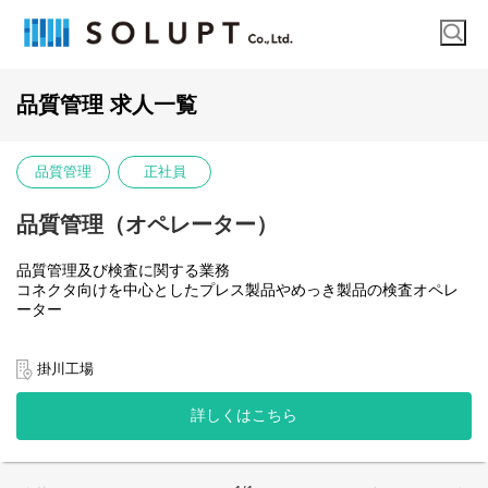
品質管理 求人一覧
品質管理
正社員
品質管理（オペレーター）
品質管理及び検査に関する業務
コネクタ向けを中心としたプレス製品やめっき製品の検査オペレ
ーター
◆当社の特徴
当社は銅合金などの金属材料を、極小めっき技術、微細プレス加
掛川工場
工などの高度な技術でプレスからめっき加工、成形・組立までワ
ンストップで対応しており、これを強みに業界での地位を確立し
詳しくはこちら
ています。今後大きく伸長見込みの自動車CASE領域およびスマー
トフォン市場。最先端の電気・電子製品・自動車を支える高機能
部品の部材を提供し、世界での高いシェアを獲得することを目指
しています。