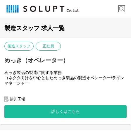
製造スタッフ 求人一覧
製造スタッフ
正社員
めっき（オペレーター）
めっき製品の製造に関する業務
コネクタ向けを中心としためっき製品の製造オペレーター/ライン
マネージャー
◆当社の特徴
当社は銅合金などの金属材料を、極小めっき技術、微細プレス加
掛川工場
工などの高度な技術でプレスからめっき加工、成形・組立までワ
ンストップで対応しており、これを強みに業界での地位を確立し
詳しくはこちら
ています。今後大きく伸長見込みの自動車CASE領域およびスマー
トフォン市場。最先端の電気・電子製品・自動車を支える高機能
部品の部材を提供し、世界での高いシェアを獲得することを目指
しています。