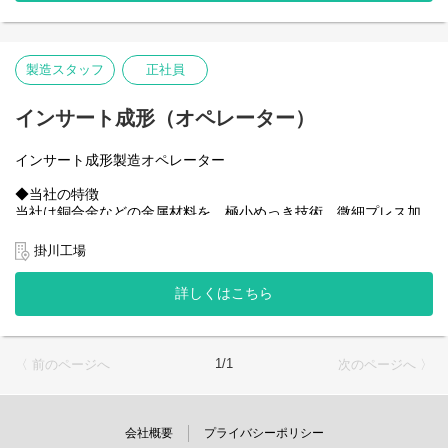
部品の部材を提供し、世界での高いシェアを獲得することを目指
しています。
◆部署の業務内容
製造スタッフ
正社員
１）プレス金型、成形金型、めっき治具の設計
２）プレス金型、成形金型、めっき治具の部品加工および外注製
作管理
インサート成形（オペレーター）
３）プレス金型、成形金型の組付け・調整管理（仕上げ）
インサート成形製造オペレーター
◆職場の雰囲気
１）整理・整頓・清掃が行き届いたきれいな職場環境
◆当社の特徴
２）元気な挨拶と活発な意見が飛び交いコミュニケーションが取
当社は銅合金などの金属材料を、極小めっき技術、微細プレス加
れた職場
工などの高度な技術でプレスからめっき加工、成形・組立までワ
３）技術的な業務に集中して取り組める環境
ンストップで対応しており、これを強みに業界での地位を確立し
掛川工場
ています。今後大きく伸長見込みの自動車CASE領域およびスマー
◆仕事のやりがい・面白さ
トフォン市場。最先端の電気・電子製品・自動車を支える高機能
自分で金型を組立て、完成形にしていくプロセスを設計者や加工
詳しくはこちら
部品の部材を提供し、世界での高いシェアを獲得することを目指
者などとコミュニケーションをとりながら進めていくことがこの
しています。
仕事の醍醐味です
◆部署の業務内容
1/1
〈 前のページへ
次のページへ 〉
マイクロコネクター及び自動車・産機向けコネクターの製造（イ
ンサート成形）
◆職場の雰囲気
会社概要
プライバシーポリシー
掛川工場としてインサート成形工程の新規導入を進めており、那