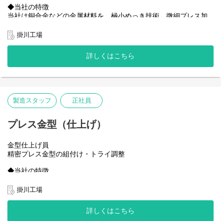
◆当社の特徴
当社は銅合金などの金属材料を、極小めっき技術、微細プレス加
工などの高度な技術でプレスからめっき加工、成形・組立までワ
ンストップで対応しており、これを強みに業界での地位を確立し
掛川工場
ています。今後大きく伸長見込みの自動車CASE領域およびスマー
トフォン市場。最先端の電気・電子製品・自動車を支える高機能
詳しくはこちら
部品の部材を提供し、世界での高いシェアを獲得することを目指
しています。
◆部署の業務内容
マイクロコネクター及び自動車・産機向けコネクターの製造（イ
製造スタッフ
正社員
ンサート成形）
◆職場の雰囲気
プレス金型（仕上げ）
掛川工場としてインサート成形工程の新規導入を進めており、那
須事業所から経験者の異動及び新規採用を進めています。以降も
金型仕上げ員
職場規模の拡大を計画中。
精密プレス金型の組付け・トライ調整
組織として設立したばかりなので、新たな採用者の意見も取り入
れる環境にあります。
◆当社の特徴
当社は銅合金などの金属材料を、極小めっき技術、微細プレス加
◆仕事のやりがい・面白さ
工などの高度な技術でプレスからめっき加工、成形・組立までワ
掛川工場
新たな部門開設の為、当工場として新規事業参入の貢献が期待さ
ンストップで対応しており、これを強みに業界での地位を確立し
れます
ています。今後大きく伸長見込みの自動車CASE領域およびスマー
過去の経験・スキルをもとに、業務の幅を広げられる機会あり
詳しくはこちら
トフォン市場。最先端の電気・電子製品・自動車を支える高機能