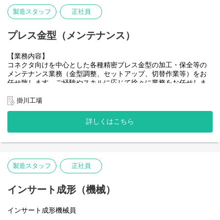
製造スタッフ
正社員
プレス金型（メンテナンス）
【業務内容】
コネクタ向けを中心とした各種精密プレス金型の加工・保全等の
メンテナンス業務（金型調整、セットアップ、切替作業等）をお
任せ致します。ご経験やスキルに応じて徐々に業務をお任せしま
すが、顧客要求による品質改善の試験立案及び遂行にも参画を頂
く予定です。
掛川工場
詳しくはこちら
製造スタッフ
正社員
インサート成形（機械）
インサート成形機械員