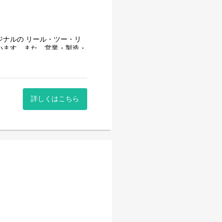
ナルの リール・ツー・リ
います。また、営業・製造・
をすすめています。さらに、
対策の面でも業界を代表する
詳しくはこちら
ます。 当社では設計から製造
ョンをとり、量産化への道筋
高いレベルの需要にお応え
を実現しています。