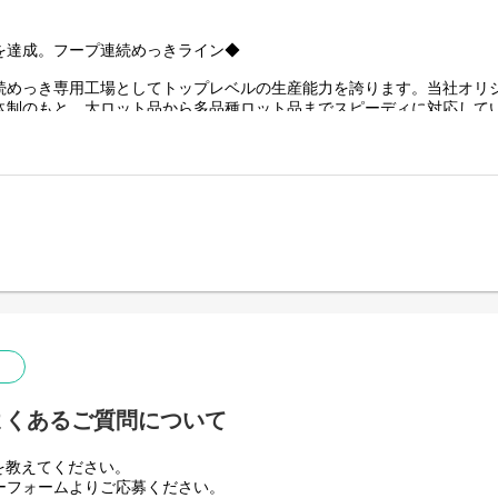
＊
を達成。フープ連続めっきライン◆
続めっき専用工場としてトップレベルの生産能力を誇ります。当社オリジ
体制のもと、大ロット品から多品種ロット品までスピーディに対応して
て、充実した工程管理と徹底した品質保証、万全を期した公害防止対策
を要求されるコネクター特性を十分に発揮する高度なクオリティや環境
しています。
ucts/hupu.html
設計及び製作、成形金型の設計及び製作◆
いて、1/1000mm（１μm）の世界を実現するための技術がここにあり
確立しており、仕様打ち合わせの段階からお客様と密にコミュニケーシ
ツ加工部門を持ち、難易度の高い超精密部品を製作できる体制はお客様の
作は24時間体制で行い、金型製造の短納期化、製品量産のバックアップ
cts/press.html
よくあるご質問について
を教えてください。
ーフォームよりご応募ください。