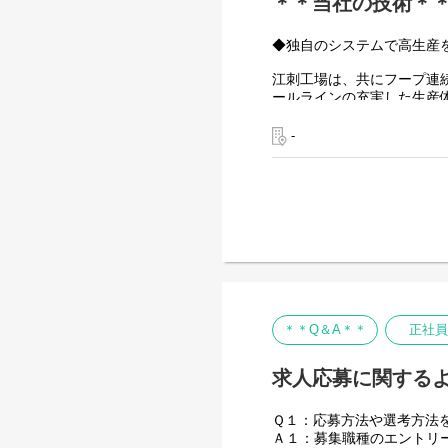
＊＊当社の技術＊
◆独自のシステムで高生産
江刺工場は、共にフープ連
ールラインの充実した生産
品質管理が三位一体となっ
生産力だけでなく、高性能
‐
工場として事業展開を推進
https://www.jxpt.co.jp/prod
◆超精密プレス順送金型の
超精密プレス･成形加工にお
まで金型を作り込む体制を
を作ります。 社内にパー
しております。 パーツ製
＊＊Q＆A＊＊
正社員
https://www.jxpt.co.jp/produ
求人応募に関する
Ｑ１：応募方法や選考方法
Ａ１：募集職種のエントリ