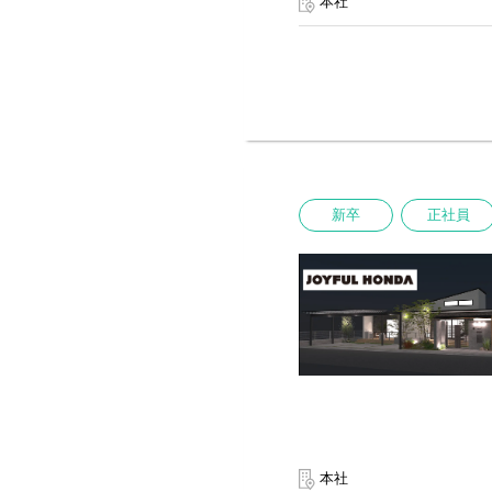
本社
新卒
正社員
本社