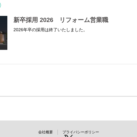
新卒採用 2026 リフォーム営業職
2026年卒の採用は終了いたしました。
会社概要
プライバシーポリシー