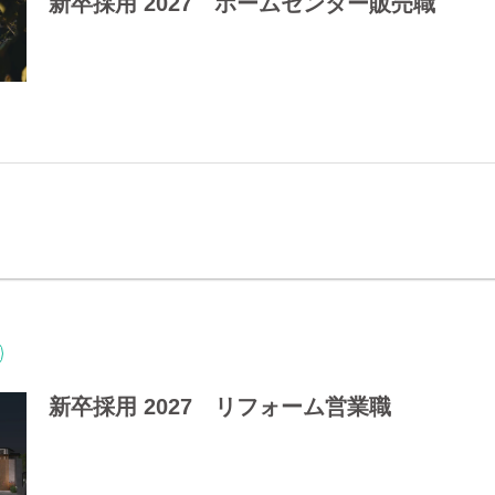
新卒採用 2027 ホームセンター販売職
新卒採用 2027 リフォーム営業職