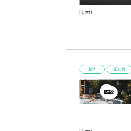
本社
新卒
正社員