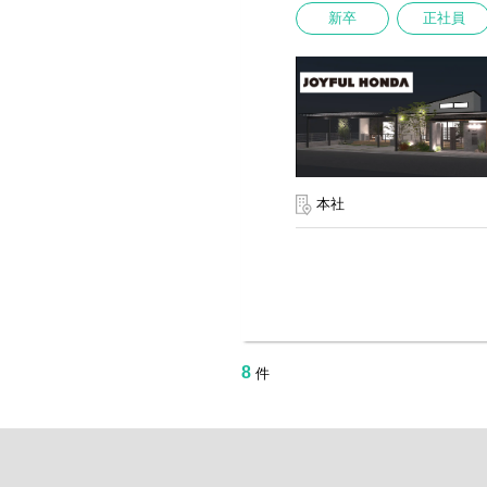
新卒
正社員
本社
8
件