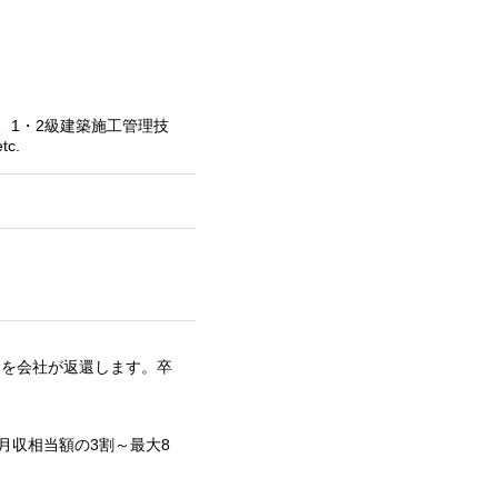
、1・2級建築施工管理技
c.
金を会社が返還します。卒
月収相当額の3割～最大8