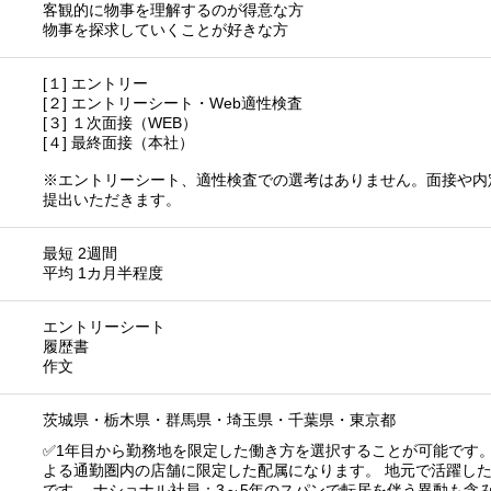
客観的に物事を理解するのが得意な方
物事を探求していくことが好きな方
[１] エントリー
[２] エントリーシート・Web適性検査
[３] １次面接（WEB）
[４] 最終面接（本社）
※エントリーシート、適性検査での選考はありません。面接や内
提出いただきます。
最短 2週間
平均 1カ月半程度
エントリーシート
履歴書
作文
茨城県
・
栃木県
・
群馬県
・
埼玉県
・
千葉県
・
東京都
✅1年目から勤務地を限定した働き方を選択することが可能です。
よる通勤圏内の店舗に限定した配属になります。 地元で活躍し
です。 ナショナル社員：3～5年のスパンで転居を伴う異動も含