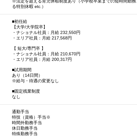
※法定を超える育児休暇制度あり（小学校卒業までの短時間勤務
る特別休暇 etc.）
■初任給
【大学/大学院卒】
・ナショナル社員：月給 232,550円
・エリア社員：月給 217,568円
【 短大/専門卒 】
・ナショナル社員：月給 210,670円
・エリア社員：月給 200,317円
■試用期間
あり（14日間）
※給与・待遇の変更なし
■固定残業制度
なし
通勤手当
特技（資格）手当※
時間外勤務手当
休日勤務手当
特殊勤務手当