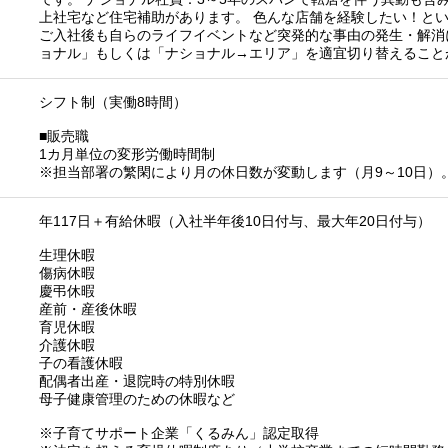
上社宅など住宅補助があります。 色んな店舗を経験したい！とい
ご入社後も自らのライフイベントなど突発的な事由の発生・解消
ョナル」もしくは「ナショナル→エリア」を適宜切り替えること
シフト制（実働8時間）
■販売職
1カ月単位の変形労働時間制
※担当部署の繁閑により月の休日数が変動します（月9～10日）
年117日＋有給休暇（入社半年後10日付与、最大年20日付与）
生理休暇
傷病休暇
慶弔休暇
産前・産後休暇
育児休暇
介護休暇
子の看護休暇
配偶者出産・退院時の特別休暇
母子健康管理のための休暇など
※子育てサポート企業「くるみん」認定取得