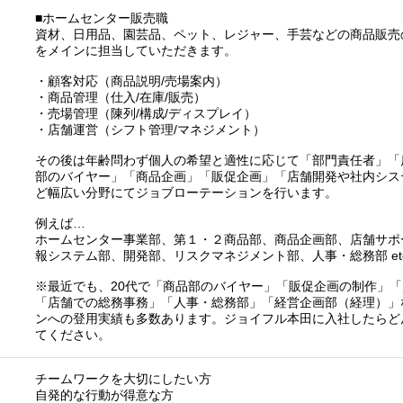
■ホームセンター販売職
資材、日用品、園芸品、ペット、レジャー、手芸などの商品販売
をメインに担当していただきます。
・顧客対応（商品説明/売場案内）
・商品管理（仕入/在庫/販売）
・売場管理（陳列/構成/ディスプレイ）
・店舗運営（シフト管理/マネジメント）
その後は年齢問わず個人の希望と適性に応じて「部門責任者」「
部のバイヤー」「商品企画」「販促企画」「店舗開発や社内シス
ど幅広い分野にてジョブローテーションを行います。
例えば…
ホームセンター事業部、第１・２商品部、商品企画部、店舗サポ
報システム部、開発部、リスクマネジメント部、人事・総務部 etc
※最近でも、20代で「商品部のバイヤー」「販促企画の制作」
「店舗での総務事務」「人事・総務部」「経営企画部（経理）」
ンへの登用実績も多数あります。ジョイフル本田に入社したらど
てください。
チームワークを大切にしたい方
自発的な行動が得意な方