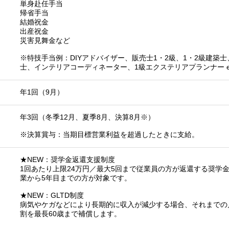
単身赴任手当
帰省手当
結婚祝金
出産祝金
災害見舞金など
※特技手当例：DIYアドバイザー、販売士1・2級、1・2級建築士
士、インテリアコーディネーター、1級エクステリアプランナー et
年1回（9月）
年3回（冬季12月、夏季8月、決算8月※）
※決算賞与：当期目標営業利益を超過したときに支給。
★NEW：奨学金返還支援制度
1回あたり上限24万円／最大5回まで従業員の方が返還する奨学
業から5年目までの方が対象です。
★NEW：GLTD制度
病気やケガなどにより長期的に収入が減少する場合、それまでの
割を最長60歳まで補償します。