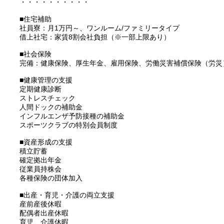
・・・・・・・・・・
■住宅補助
社員寮：月1万円～、ワンルーム/ファミリータイプ
借上社宅：家賃8割会社負担（※一部上限あり）
■社会保険
完備：健康保険、厚生年金、雇用保険、労働災害補償保険（労災
■健康管理の支援
定期健康診断
ストレスチェック
人間ドックの補助金
インフルエンザ予防接種の補助金
スポーツクラブの特別会員制度
■資産形成の支援
積立貯蓄
確定拠出年金
従業員持株会
各種保険の団体加入
■出産・育児・介護の両立支援
産前産後休暇
配偶者出産休暇
育児、介護休暇