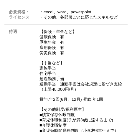
必要資格・
・excel、word、powerpoint
ライセンス
・その他、各部署ごとに応じたスキルなど
待遇
【保険・年金など】
健康保険：有
厚生年金：有
雇用保険：有
労災保険：有
【手当など】
家族手当
住宅手当
超過勤務手当
通勤手当：通勤手当は会社規定に基づき支給
（上限48,000円/月）
賞与:年2回(6月、12月) 昇給:年1回
【その他制度/福利厚生】
■積立保存休暇制度
■育児休職制度(子が満3歳に達するまで)
■介護休職制度
■育児短時間勤務制度（小学校6年生まで）