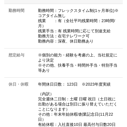
勤務時間
勤務時間：フレックスタイム制(1ヶ月単位)※
コアタイム無し
残業 ：有（全社平均残業時間：23時間/
月）
残業手当：有 残業時間に応じて別途支給
勤務方法：在宅テレワーク可
勤務内容：深夜、休日勤務あり
想定給与
※個別の能力・経験を考慮の上、当社規定に
より決定
※その他、扶養手当・時間外手当・特別手当
等あり
休日・休暇
年間休日日数： 123日 ※2023年度実績
（内訳）
完全週休二日制：土曜 日曜 祝日（土日祝に
出勤がある場合は別日に振り替えていただく
ことになります）
その他：年末年始休暇/創業記念日(11月22
日）
有給休暇：入社直後10日 最高付与日数20日