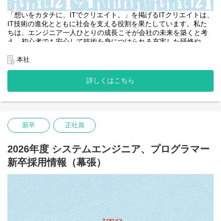
「想いをカタチに、ITでクリエイト。」を掲げるITクリエイトは、
IT技術の進化とともに社会を支える役割を果たしています。私た
ちは、エンジニア一人ひとりの成長こそが会社の未来を築くと考
え、初心者でも安心して技術を身につけられる充実した研修や
OJT、スキルに応じた業務設計を用意しています。
本社
チームワークを重視し、多様な人材が活躍できる職場環境を整
備。テレワークや柔軟な勤務制度、充実の休暇制度など、ライフ
詳しくはこちら
スタイルに合わせた働き方を支援しています。資格取得支援や表
彰制度も充実し、一人ひとりのキャリアアップを全面的に応援。
「新しい技術を学びたい」「仲間と共に成長したい」という意欲
あふれる方を歓迎します。ITクリエイトであなたの未来を描きま
新卒
正社員
せんか？
2026年度 システムエンジニア、プログラマー
新卒採用情報（幕張）