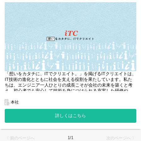
「想いをカタチに、ITでクリエイト。」を掲げるITクリエイトは、
IT技術の進化とともに社会を支える役割を果たしています。私た
ちは、エンジニア一人ひとりの成長こそが会社の未来を築くと考
え、初心者でも安心して技術を身につけられる充実した研修や
OJT、スキルに応じた業務設計を用意しています。
本社
チームワークを重視し、多様な人材が活躍できる職場環境を整
備。テレワークや柔軟な勤務制度、充実の休暇制度など、ライフ
詳しくはこちら
スタイルに合わせた働き方を支援しています。資格取得支援や表
彰制度も充実し、一人ひとりのキャリアアップを全面的に応援。
「新しい技術を学びたい」「仲間と共に成長したい」という意欲
1/1
〈 前のページへ
次のページへ 〉
あふれる方を歓迎します。ITクリエイトであなたの未来を描きま