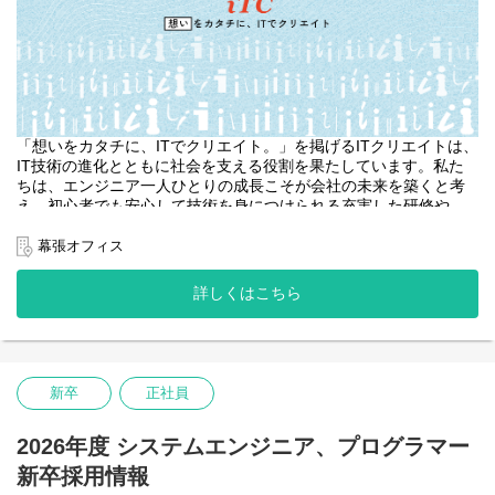
「想いをカタチに、ITでクリエイト。」を掲げるITクリエイトは、
IT技術の進化とともに社会を支える役割を果たしています。私た
ちは、エンジニア一人ひとりの成長こそが会社の未来を築くと考
え、初心者でも安心して技術を身につけられる充実した研修や
OJT、スキルに応じた業務設計を用意しています。
幕張オフィス
チームワークを重視し、多様な人材が活躍できる職場環境を整
備。テレワークや柔軟な勤務制度、充実の休暇制度など、ライフ
詳しくはこちら
スタイルに合わせた働き方を支援しています。資格取得支援や表
彰制度も充実し、一人ひとりのキャリアアップを全面的に応援。
「新しい技術を学びたい」「仲間と共に成長したい」という意欲
あふれる方を歓迎します。ITクリエイトであなたの未来を描きま
新卒
正社員
せんか？
2026年度 システムエンジニア、プログラマー
新卒採用情報