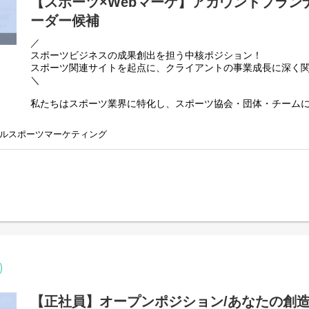
【スポーツ×Webマーケ】アカウントプラン
ーダー候補
／
スポーツビジネスの成果創出を担う中核ポジション！
スポーツ関連サイトを起点に、クライアントの事業成長に深く
＼
私たちはスポーツ業界に特化し、スポーツ協会・団体・チーム
Webサイト運用やデジタルマーケティング支援を行っています
ファンとの接点づくりや収益拡大を支援し、「事業をどう成長
ルスポーツマーケティング
走していることが特徴です。
スポーツ関連サイトにおいて、
クライアントの事業成長をリードする【アカウントプランナー
◆主な業務内容
クライアントと継続的に向き合いながら、「次に何をすべきか
課題抽出・企画・提案・実行・改善まで一貫して関わっていた
・定例MTGのファシリテーションおよび課題整理、関係構築
・クライアントの事業やサービスを理解した上で、Web／デジ
・施策実行後の成果分析／改善提案、成果最大化に向けた推進
・既存の支援だけでなく、新しい施策や取り組みの提案
【正社員】オープンポジション/あなたの創