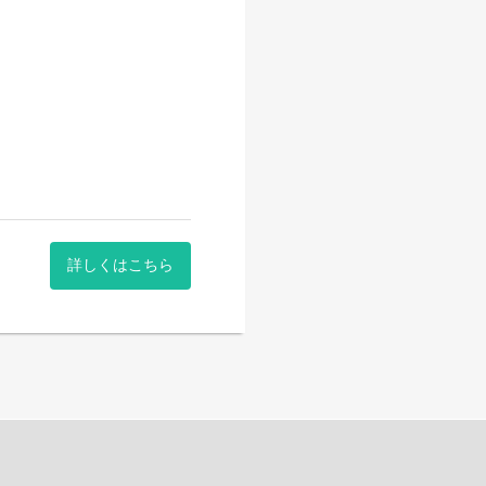
が最大の特徴です。
ことができます。
る
ただき、
いただきます。
して、事業視点で案件をリ
詳しくはこちら
社でお仕事をしたい」など、
伺いしながら、
きる方
、