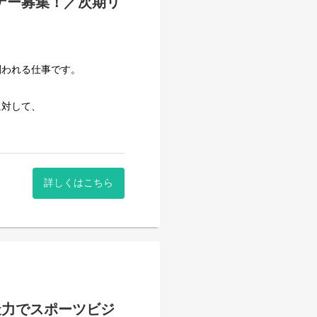
ナー募集！／次期リ
関われる仕事です。
に対して、
。
させるか」まで踏み込んで伴
】を募集いたします。
詳しくはこちら
」を一緒に考え、
だきます。
タル領域の戦略立案、提案
・改善サイクルの実行
造力でスポーツビジ