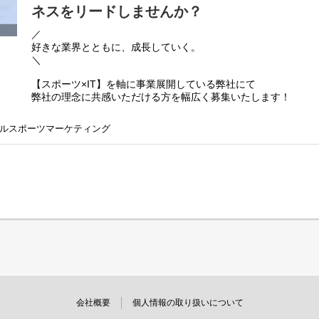
◆本ポジションの特徴
ネスをリードしませんか？
スポーツサービスの成長戦略そのものに関わることができる点
単なる制作・運用では得られない、“事業を伸ばす経験”を積む
／
・クライアントの成長に直接貢献できる
好きな業界とともに、成長していく。
・0→1の企画や事業づくりにもチャレンジできる
＼
・事業部Mgr直下で、案件戦略や組織づくりにもチャレンジでき
【スポーツ×IT】を軸に事業展開している弊社にて
◆キャリアプラン
弊社の理念に共感いただける方を幅広く募集いたします！
入社後は、事業部MgrによるOJTにてキャッチアップをしてい
複数案件を担当しながら、改善提案・中長期戦略設計を担って
弊社は自社事業・受託事業など、事業も幅広く展開しており、
クライアント折衝や提案はチームでフォローし、
ルスポーツマーケティング
私たちは、スポーツに関わる人々が抱える課題に対して
将来的には、担当案件の成果最大化を担うPM／マネージャーと
ITやマーケティングのノウハウを活かし、
ードし、
幅広い側面からソリューション提供をしています。
“事業をつくる側”へステップアップできる環境があります。
「スポーツ業界に興味がある・貢献したい」「裁量の大きな会
◆こんな方を募集します！
少しでも弊社にご興味をお持ちいただきましたら、
・スポーツビジネスに興味がある方
あなたのこれまでのご経験と今後のキャリアプランについてお
・与えられた要件をこなすだけでなく、自ら課題を捉え提案で
ポジションの提案をさせていただきます。
・裁量のある環境で成長したい方
・事業をつくっていきたい人
■想定ポジション
そんな想いをお持ちの方をお待ちしています！
・エンジニア
・デザイナー
◆ビジョン
・Webディレクター
コンテンツプロデュース事業部では、
・運用ディレクター
会社概要
個人情報の取り扱いについて
クライアント案件のWEB制作・運用にとどまらず、
・マーケター 等
デジタルマーケティングを活用した課題解決型の組織を目指し