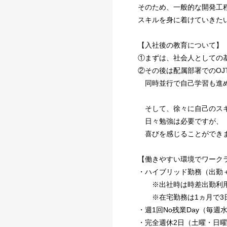
そのため、一般的な開発工
スキルを身に着けていきた
【入社後の教育について】
①まずは、社会人としての
②その後は配属部署でのO
同時並行で自己学習も進め
そして、徐々に自己のスキ
日々勉強は必要ですが、「
喜びを感じることができ
【働きやすい環境でワーク
・ハイブリッド勤務（出勤
※出社時は時差出勤利
※在宅勤務は1ヵ月で3
・週1回No残業Day（毎週
・完全週休2日（土曜・日