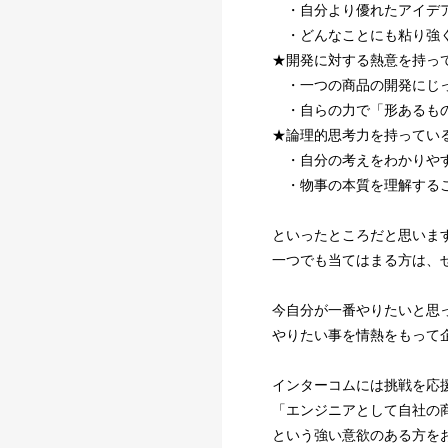
・自分より優れたアイデア
・どんなことにも粘り強く
★開発に対する熱意を持っ
・一つの商品の開発にじ
・自らの力で「形あるもの
★論理的思考力を持ってい
・自分の考えをわかりやす
・物事の本質を理解する
といったところだと思いま
一つでも当てはまる方は、
今自分が一番やりたいと思
やりたい事を情熱をもって
インターコムには挑戦を応
「エンジニアとして自社の
という強い意欲のある方を