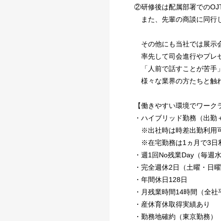
②研修後は配属部署でのO
また、先輩の商談に同行し
その他にも当社では展示会
率先して司会進行やプレゼ
「人前で話すことが苦手」
様々な業界の方たちと触れ
【働きやすい環境でワーク
・ハイブリッド勤務（出勤
※出社時は時差出勤利用
※在宅勤務は1ヵ月で3日
・週1回No残業Day（毎週
・完全週休2日（土曜・日
・年間休日128日
・月残業時間14時間（全社
・産休育休取得実績あり
・勤務地確約（東京勤務）