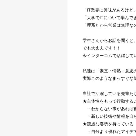
「IT業界に興味があるけど
「大学でITについて学んで
「理系だから営業は無理な
学生さんからお話を聞くと
でも大丈夫です！！
今インターコムで活躍して
私達は「素直・情熱・意思
実際このようなまっすぐな
当社で活躍している先輩た
★主体性をもって行動する
・わからない事があれば自
・新しい技術や情報を自ら
★謙虚な姿勢を持っている
・自分より優れたアイデア