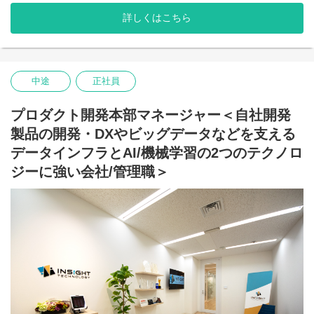
・データベースの最先端技術に触れられる環境（毎年1000名以上
導していただける「攻めのリーダー」をお迎えします。
がエントリ―されるdb tech showcaseで海外のエバンジェリスト
詳しくはこちら
との接点もあり）のため、世界最新の技術知識が身に付きます。
【職務内容】
営業部門のトップとして、ハイタッチ営業チーム（9名）および代
□今後のキャリア
理店営業チーム（4名）の計13名を統括し、IPO達成に向けた営業
これからコンサルティング本部の拡大を考えているため、技術レ
戦略の立案・実行、および売上目標の絶対達成をお任せします。
ベルに応じてリーダーや本部長を目指していただけます。
中途
正社員
必ずしもマネジメントの道に進む必要はなく、技術を突き詰めて
【具体的な業務内容】
データベースの専門家になる道もあります。
・IPO計画に紐づく売上目標の達成: 四半期・通期目標の必達に向
プロダクト開発本部マネージャー＜自社開発
さまざまなキャリアの選択肢があるため、希望に合わせて柔軟に
けた、営業プロセスの構築とKPI管理
進路を決めましょう。
製品の開発・DXやビッグデータなどを支える
・2つのチャネルの最大化:
データインフラとAI/機械学習の2つのテクノロ
- 直販：大手エンタープライズ企業へのパイプライン拡大、重要商
ジーに強い会社/管理職＞
談のクロージング支援
- 代理店（パートナー）： 主要SIer・ディストリビューターとのリ
レーション再強化、案件創出の仕組み化。
・営業組織の自走化・育成: 13名のメンバーのマネジメント・教
育、およびIPO後の拡大を見据えた営業の「型（再現性）」の確
立。
【現在のソフトウェア取り扱い製品の一例】
・PISO：15年以上連続で業界TOPシェアを誇るDB監査ソフトウ
ェア