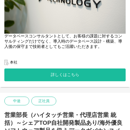
□当社コンサルタントの特徴
・大手企業を含めクライアントへ直接提案
・安定基盤のうえで挑戦の幅も多い
・システム導入～トラブル対応などワンストップで対応できるた
め、ノウハウが多い
・プロフェッショナル揃いの部署で、しっかり学びながら切磋琢
データベースコンサルタントとして、お客様の課題に対するコン
磨できる環境
サルティングだけでなく、導入時のデータベース設計・構築、導
・自社製品だけでなく他社製品も含めて検討して提案するため、
入後の保守まで技術者としてもご活躍いただきます。
提案の幅や柔軟性あり
・常駐や派遣はほとんど行わず、基本的には本社での勤務です。
【業務内容】
・データベースの最先端技術に触れられる環境（毎年1000名以上
▼お客様のビジネス要件のヒアリング、環境の調査
本社
がエントリ―されるdb tech showcaseで海外のエバンジェリスト
▼最適なデータ管理のシステムアーキクチャを設計、製品選定・
との接点もあり）のため、世界最新の技術知識が身に付きます。
評価など
詳しくはこちら
▼基盤構築、データ移行など
□今後のキャリア
これからコンサルティング本部の拡大を考えているため、技術レ
多様な専門分野をもつ仲間(HW, クラウド, RDB, NoSQLや異なる
ベルに応じてリーダーや本部長を目指していただけます。
データソースの連携ツールなど) と相談しながらプロジェクトを推
必ずしもマネジメントの道に進む必要はなく、技術を突き詰めて
進します。
中途
正社員
データベースの専門家になる道もあります。
□プロジェクトについて
さまざまなキャリアの選択肢があるため、希望に合わせて柔軟に
・業界不問：あらゆる業界でDBを用いているお客様が対象
進路を決めましょう。
営業部長（ハイタッチ営業・代理店営業 統
・顧客：大手企業様が中心
括）～シェアTOP自社開発製品あり/海外優良
・体制：１プロジェクトあたり2～4名のコンサルタントがアサイ
ン