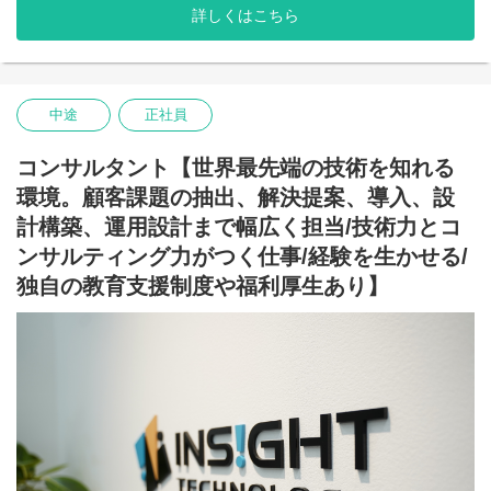
評価など
詳しくはこちら
▼基盤構築、データ移行など
多様な専門分野をもつ仲間(HW, クラウド, RDB, NoSQLや異なる
データソースの連携ツールなど) と相談しながらプロジェクトを推
進します。
中途
正社員
□プロジェクトについて
・業界不問：あらゆる業界でDBを用いているお客様が対象
コンサルタント【世界最先端の技術を知れる
・顧客：大手企業様が中心
環境。顧客課題の抽出、解決提案、導入、設
・体制：１プロジェクトあたり2～4名のコンサルタントがアサイ
ン
計構築、運用設計まで幅広く担当/技術力とコ
・期間：数か月～数年のものまでプロジェクトによって様々
ンサルティング力がつく仕事/経験を生かせる/
□ご入社後について
独自の教育支援制度や福利厚生あり】
▼人事から会社の説明（オフィス、各部署の紹介等）。その後、
入社者研修もあり
▼配属部門にて先輩社員からOJTを中心に必要な知識やスキル習
得
▼先輩社員についてプロジェクトにアサイン。（技術面、提案面
など実際
▼徐々に業務をお任せしていきます
※上長や先輩社員がフォローしていきますので、ご安心くださ
い。