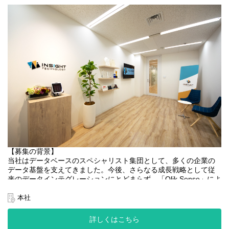
A:PISOグループ、B:Insight SQL Testingグループ、C:Insight Data
◆働き方：
Maskingグループ、D:Insight Catalog
現在は出社とオンライン勤務を組み合わせて勤務しております。
②エンジニアリング部：新製品開発・新技術の研究・本部内横断
でみたほうがいい開発業務プロセスの効率化業務を担当。
A:AIグループ、B:QA・QCグループ、C:SaaS SETグループ
※備考：当社開発拠点は、東京と札幌にあり、部・グループ内で
所属が片方の拠点のみで構成されているというグループがほぼな
い状況
≪募集背景≫
①体制強化のため
→ユニークでニッチトップな製品を開発できている弊社の開発部
門だが、所属が長い方も多い状況。さらに強い開発組織にしてい
くためには、開発でマネジメント経験がある、製品のグロースに
【募集の背景】
長けている外部の方を採用する方が発想が広がると考えている。
当社はデータベースのスペシャリスト集団として、多くの企業の
データ基盤を支えてきました。今後、さらなる成長戦略として従
②役員の権限移譲の促進
来のデータインテグレーションにとどまらず、「Qlik Sense」によ
→現本部長（＝役員）の業務量が増加。その業務のいくつかの権
るBI（可視化）、「Qlik Answers」などによる生成AI（非構造化デ
限移譲をするために管理職を増やしたい。（開発業務、対社内外
ータ活用）までを一気通貫で提案する体制に移っていく計画で
本社
向けの対応、PM業務、管理業務など）
す。
こちらの求人の方は一人目のBI領域の専門家として、社内のDB・
詳しくはこちら
③東京オフィスの社員の壁打ち相手が欲しい
AIエンジニアや営業と連携しながら、データの「入り口」から「AI