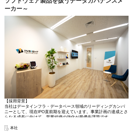
ソフトウェア製品を扱うデータガバナンスメ
・期間：数か月～数年のものまでプロジェクトによって様々
ーカー～
□ご入社後について
▼人事から会社の説明（オフィス、各部署の紹介等）。その後、
入社者研修もあり
▼配属部門にて先輩社員からOJTを中心に必要な知識やスキル習
得
▼先輩社員についてプロジェクトにアサイン。（技術面、提案面
など実際
▼徐々に業務をお任せしていきます
※上長や先輩社員がフォローしていきますので、ご安心くださ
い。
□当社コンサルタントの特徴
・大手企業を含めクライアントへ直接提案
・安定基盤のうえで挑戦の幅も多い
・システム導入～トラブル対応などワンストップで対応できるた
【採用背景】
め、ノウハウが多い
当社はデータインフラ・データベース領域のリーディングカンパ
・プロフェッショナル揃いの部署で、しっかり学びながら切磋琢
ニーとして、現在IPO直前期を迎えています。事業計画の達成とさ
磨できる環境
らなる成長に向けて、営業組織の強化が最優先課題です。
・自社製品だけでなく他社製品も含めて検討して提案するため、
提案の幅や柔軟性あり
上場へ向けた重要なラストスパートを牽引し、数字に対する強い
本社
・常駐や派遣はほとんど行わず、基本的には本社での勤務です。
コミットメントと、再現性の高い営業組織へのアップデートを主