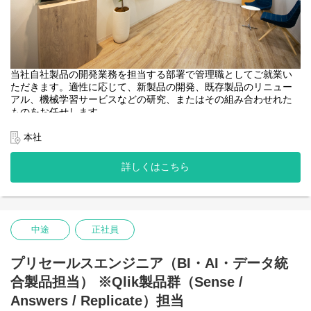
https://www.insight-tec.com/products/piso/
・Qlik ：データの下流から上流（データインテグレーション、
BI、AI）を一気通貫でカバーできる、マルチデータベース間のリア
ルタイムデータ統合プラットフォーム
https://www.insight-tec.com/products/qlik-data-integration-
当社自社製品の開発業務を担当する部署で管理職としてご就業い
platform/
ただきます。適性に応じて、新製品の開発、既存製品のリニュー
・Insight SQLTesting：AWSから表彰を受けた、データベース移行
アル、機械学習サービスなどの研究、またはその組み合わせれた
及びバージョンアップ向けSQLテストソフトウェア
ものをお任せします。
https://www.insight-tec.com/products/sqltesting/
技術調査から、企画、開発・設計、導入などPJTに関わる弊社の自
社ソフトウェア製品開発の文字通りカギを握るポジションとなり
本社
・Insight Data Masking：生成AI活用・審査系DXで売り上げ急拡大
ます。
中！PDFデータ、文章データなどに含まれる機微情報を匿名加工
詳しくはこちら
できる、日本語対応している中で最もモダンなマスキングソフト
【環境】
https://www.insight-tec.com/products/masking/
言語/フレームワーク: C++, Python, JavaScript, Vue.js
DB: Oracle, PostgreSQL, SQL Server, MySQL, Redis, Aurora
【本ポジションの魅力】
OS: Linux, Windows
・IPO前の緊張感のあるフェイズで記録にも記憶にも残りやすい仕
クラウド: AWS, Azure
事ができます。
中途
正社員
・DB～データインテグレーション領域を中心に事業を展開してき
【組織】
ましたが、昨今データ活用×AI領域に進出をはじめ、チャレンジの
所属部門：プロダクト開発本部
プリセールスエンジニア（BI・AI・データ統
し甲斐があるフェイズです。
本部長（＝役員）以下に3つの組織が紐づき、各部は部長が運営し
・知名度は低いものの、オラクルDBを対象にしたビジネス展開か
合製品担当） ※Qlik製品群（Sense /
ている。
らスタートした経緯があり、DB領域での技術力・トップシェア製
①開発部：製品別にグループができており、各製品の開発を進め
Answers / Replicate）担当
品があり、顧客基盤が堅いのが特徴な企業です。
ることがミッション。