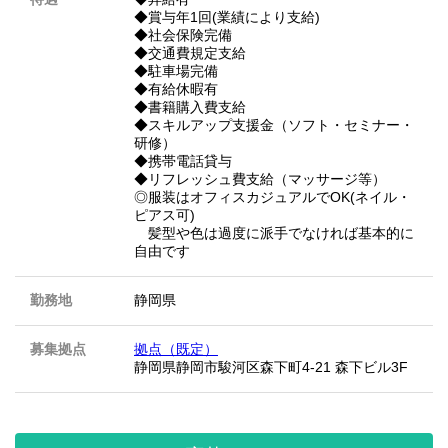
◆賞与年1回(業績により支給)
◆社会保険完備
◆交通費規定支給
◆駐車場完備
◆有給休暇有
◆書籍購入費支給
◆スキルアップ支援金（ソフト・セミナー・
研修）
◆携帯電話貸与
◆リフレッシュ費支給（マッサージ等）
◎服装はオフィスカジュアルでOK(ネイル・
ピアス可)
髪型や色は過度に派手でなければ基本的に
自由です
勤務地
静岡県
募集拠点
拠点（既定）
静岡県静岡市駿河区森下町4-21 森下ビル3F