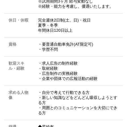
※試用期間3ヶ月 給与変動なし
※経験・能力を考慮し、優遇いたします。
休日・休暇
完全週休2日制(土、日)・祝日
夏季・冬季
年間休日120日以上
資格
・要普通自動車免許(AT限定可)
・学歴不問
歓迎スキ
・求人広告の制作経験
ル・経験
・取材経験
・広告制作の実務経験
・企業や団体での広報活動の経験
求める人物
・自分で考えて行動できる方
像
・新しい知識などをどんどん吸収しようとす
る方
・周囲とのコミュニケーションを大切にでき
る方
待遇
◆昇給有