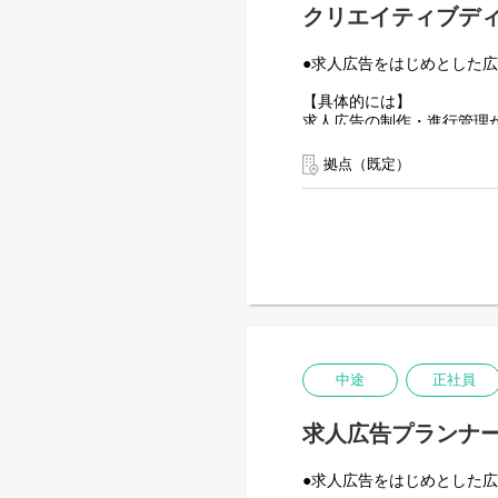
クリエイティブディ
●求人広告をはじめとした
【具体的には】
求人広告の制作・進行管理
慣れてきたら求人広告をベ
拠点（既定）
【入社後の流れ】
まずは求人広告のできると
経験者の方には、即戦力と
中途
正社員
求人広告プランナー
●求人広告をはじめとした