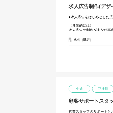
求人広告制作(デザ
●求人広告をはじめとした
【具体的には】
求人広告の制作が主な仕事
打ち合わせ・撮影からライ
慣れてきたら求人広告をベ
拠点（既定）
【入社後の流れ】
まずは求人広告のできると
経験者の方には、即戦力と
中途
正社員
顧客サポートスタ
営業スタッフのサポートと