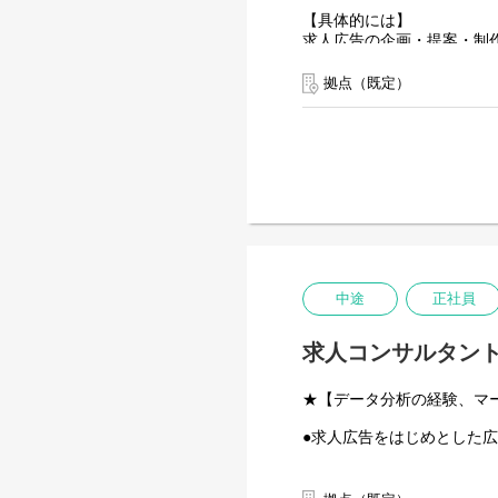
【具体的には】
求人広告の企画・提案・制
慣れてきたら求人広告をベ
※デザインができる方はデ
拠点（既定）
【入社後の流れ】
まずは求人広告のできると
経験者の方には、即戦力と
※未経験の方はすぐに現場
中途
正社員
求人コンサルタント
★【データ分析の経験、マ
●求人広告をはじめとした
【具体的には】
求人広告の提案、分析、マ