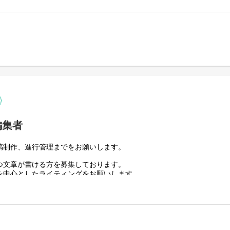
ースにあなたの適正や経験を活かした仕事で活躍していただけます。
できなくても大丈夫です。
作しながら求人広告の基礎的な知識や各媒体について覚えて頂きます。
掲載までの一連の流れについても教えていきます。
して担当を持っていただいて仕事をお任せします。
長へと導く為の中核メンバーとして活躍してください。
編集者
稿制作、進行管理までをお願いします。
つ文章が書ける方を募集しております。
を中心としたライティングをお願いします。
しずつお任せしていきます。