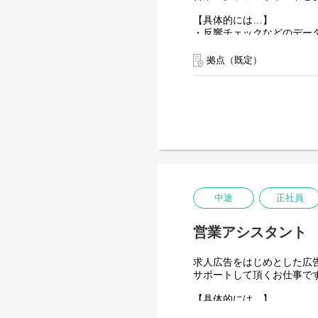
【具体的には…】
・反響チェックなどのデー
・求人原稿の作成、修正
・電話・メール・チャット
拠点（既定）
・問い合わせ対応(求人依頼
・お客様へ原稿の確認
・その他アシスタント業務
【入社後の流れ】
まずは実際に求人広告を制
各媒体について覚えて頂き
受注から制作、原稿確認、
教えていきます。
分からない事などは丁寧に
中途
正社員
基本的にはできることはど
いろいろなことを吸収でき
営業アシスタント
慣れてきたらサポート業務
求人広告をはじめとした広
サポートして頂くお仕事で
【具体的には…】
・反響チェックなどのデー