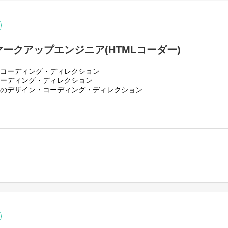
作します。
取材をすることが多いです。
マークアップエンジニア(HTMLコーダー)
作規程などは媒体によって異なります。
ーしていくので安心して下さい。
・コーディング・ディレクション
コーディング・ディレクション
制作を行っていただきます。
アのデザイン・コーディング・ディレクション
サイトの制作をお願いします。打ち合わせからディレクション、デザイ
きたらあなたの適正や経験を活かした業務で活躍していただけます。
るところからお任せします。同時進行でホームページの制作も少しずつ