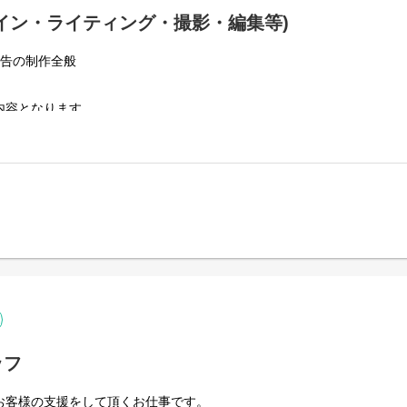
イン・ライティング・撮影・編集等)
広告の制作全般
内容となります。
ティング、デザインまで幅広く仕事に携われます。
ースにあなたの適正や経験を活かした仕事で活躍していただけます。
ころからお任せします。
して担当を持っていただいて仕事をお任せします。
ッフ
お客様の支援をして頂くお仕事です。