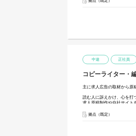
拠点（既定）
慣れてきたら求人広告をベ
※広告の制作(デザイン)が
【入社後の流れ】
まずは実際に求人広告を制
受注から制作、原稿確認、
経験者の方には、即戦力と
将来的に、会社を更なる成
中途
正社員
コピーライター・
主に求人広告の取材から原
読む人に訴えかけ、心を打
求人原稿制作や自社サイト
≪入社後の流れ≫
拠点（既定）
まずはできるところから少
≪具体的な内容≫
●求人広告の制作全般