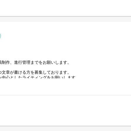
事作成
作成
事作成
稿制作、進行管理までをお願いします。
つ文章が書ける方を募集しております。
を中心としたライティングをお願いします。
しずつお任せしていきます。
行して取材に行っていただきます。
告の作成。
問しお客様のニーズをヒアリングしながら
をします。