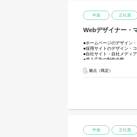
取材内容をもとに原稿を制
●求人広告(電話取材)
中途
正社員
遠方のお客様は電話のみで
Webデザイナー・
求人広告に関する表記や制
その点はしっかりとフォロ
●ホームページのデザイン
●自社サイト
●採用サイトのデザイン・
自社のコンテンツの企画・
●自社サイト・自社メディ
●求人広告の制作全般
【具体的には】
拠点（既定）
採用サイトやコーポレート
業務に携われます。慣れて
【入社後の流れ】
まずは求人広告業務のでき
中途
正社員