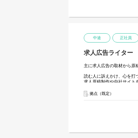
●原稿の作成
●ホームページの文章・記
●取材・インタビュー記事
●自社メディアの文章・記
中途
正社員
求人広告ライター
主に求人広告の取材から原
読む人に訴えかけ、心を打
求人原稿制作や自社サイト
≪入社後の流れ≫
拠点（既定）
まずはできるところから少
慣れてきたら営業担当に同
≪具体的な内容≫
●求人広告(訪問取材)
DOMOを始めとする求人広
営業担当と一緒に企業を訪
原稿のコンセプト考え取材