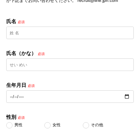
が下記までお問い合わせください。 recruit@iine.jpn.com
氏名
必須
氏名（かな）
必須
生年月日
必須
性別
必須
男性
女性
その他