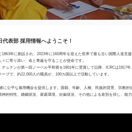
日代表部 採用情報へようこそ！
1863年に創設され、2023年に160周年を迎えた世界で最も古い国際人道支
人々に寄り添い、命と尊厳を守ることが使命です。
ュナンが第一回ノーベル平和賞を1901年に受賞して以降、ICRCは1917年、1
ーブで、約22,000人の職員が、100カ国以上で活動しています。
求職者に公平な雇用機会を提供します。国籍、年齢、人種、民族的背景、宗教的
精神的特性、婚姻状況、家庭環境、妊娠状況、その他による差別を排し、能力