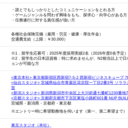
・誰とでもしっかりとしたコミュニケーションをとれる方
・ゲームジャンルを問わず興味をもち、探求心・向学心がある方
・任務遂行に対する責任感が強い方
各種社会保険完備（雇用・労災・健康・厚生年金）
交通費支給（上限：￥30,000）
※1．留学生応募可：2025年度採用実績2名（2026年度0名予定
※2．留学生の日本語資格：特に求めませんが、N2相当以上で日
ョンが可能な方
<東京本社> 東京都新宿区西新宿7-5-2 西新宿ビジネスキューブ 7
<仙台スタジオ> 宮城県仙台市青葉区花京院一丁目2番3号 ソララ
室
<新潟スタジオ> 新潟県新潟市中央区上大川前通七番町1230番地7
<京都スタジオ> 京都府京都市下京区東塩小路町601番 NUP BUILD
宮城県
・
新潟県
・
京都府
・
東京都
※エントリー時に希望勤務地を伺います（第一、第二希望まで）
東京スタジオ（本社）