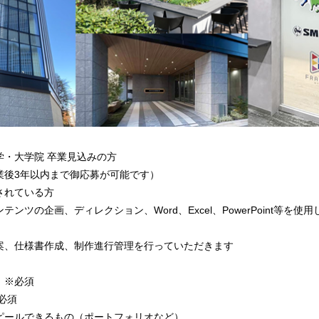
学・大学院 卒業見込みの方
年以内まで御応募が可能です）
されている方
ンツの企画、ディレクション、Word、Excel、PowerPoint等を
案、仕様書作成、制作進行管理を行っていただきます
）※必須
必須
ルできるもの（ポートフォリオなど）