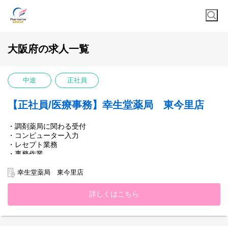
大阪府の求人一覧
中途
正社員
【正社員/医療事務】幸生堂薬局 東今里店
・調剤薬局に関わる受付
・コンピューター入力
・レセプト業務
・事務作業
・調剤補助（薬剤師指導のもと）
・薬剤師と一緒に施設への配薬
幸生堂薬局 東今里店
詳しくはこちら