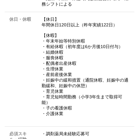
務シフトによる
休日・休暇
【休日】
年間休日120日以上（昨年実績122日）
【休暇】
・年末年始等特別休暇
・有給休暇（初年度は6か月後10日付与）
・結婚休暇
・服喪休暇
・配偶者出産休暇
・生理休業
・産前産後休業
・妊娠中の緩和措置（通院休暇、妊娠中の通
勤緩和、妊娠中の休憩）
・育児休業
・育児短時間勤務（小学3年生まで取得可
能）
・子の看護休暇
・介護休業
必須スキ
・調剤薬局未経験応募可