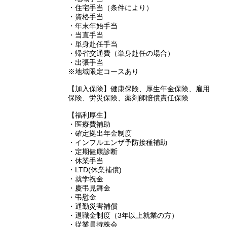
・住宅手当（条件により）
・資格手当
・年末年始手当
・当直手当
・単身赴任手当
・帰省交通費（単身赴任の場合）
・出張手当
※地域限定コースあり
【加入保険】健康保険、厚生年金保険、雇用
保険、労災保険、薬剤師賠償責任保険
【福利厚生】
・医療費補助
・確定拠出年金制度
・インフルエンザ予防接種補助
・定期健康診断
・休業手当
・LTD(休業補償)
・就学祝金
・慶弔見舞金
・弔慰金
・通勤災害補償
・退職金制度（3年以上就業の方）
・従業員持株会